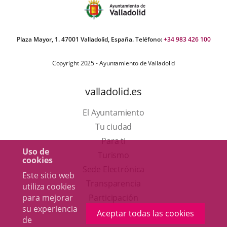
Plaza Mayor, 1. 47001 Valladolid, España. Teléfono:
+34 983 426 100
Copyright 2025 - Ayuntamiento de Valladolid
valladolid.es
El Ayuntamiento
Tu ciudad
Para ti
Uso de
Este
Turismo
cookies
enlace
Enlace
Sede Electrónica
Este sitio web
se
a
Transparencia
utiliza cookies
abrirá
una
Participación
para mejorar
su experiencia
en
aplicación
Aceptar todas las cookies
de
una
externa.