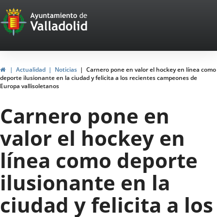
Portal
Saltar al contenido
Web
del
Ayuntamiento
Inicio
Actualidad
Noticias
Carnero pone en valor el hockey en línea como
deporte ilusionante en la ciudad y felicita a los recientes campeones de
de
Europa vallisoletanos
Valladolid
Carnero pone en
valor el hockey en
línea como deporte
ilusionante en la
ciudad y felicita a los