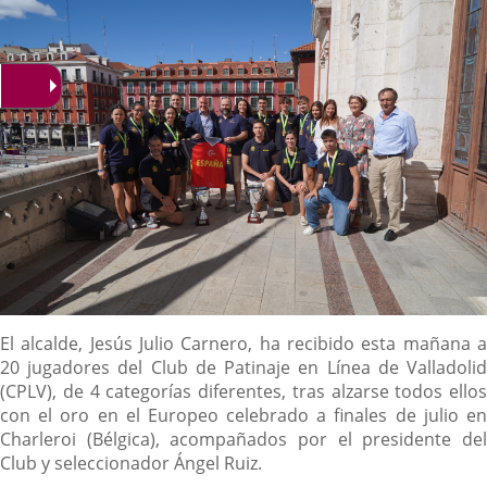
noticia
externa.
externa.
extern
Descripción
El alcalde, Jesús Julio Carnero, ha recibido esta mañana a
20 jugadores del Club de Patinaje en Línea de Valladolid
(CPLV), de 4 categorías diferentes, tras alzarse todos ellos
con el oro en el Europeo celebrado a finales de julio en
Charleroi (Bélgica), acompañados por el presidente del
Club y seleccionador Ángel Ruiz.