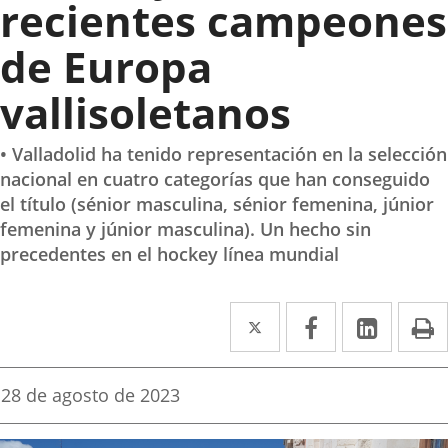
recientes campeones
de Europa
vallisoletanos
• Valladolid ha tenido representación en la selección
nacional en cuatro categorías que han conseguido
el título (sénior masculina, sénior femenina, júnior
femenina y júnior masculina). Un hecho sin
precedentes en el hockey línea mundial
Twitter
Enlace
Facebook
Enlace
Linke
Enlace
I
a
a
a
una
una
una
Fecha
28 de agosto de 2023
de
aplicación
aplicación
aplica
la