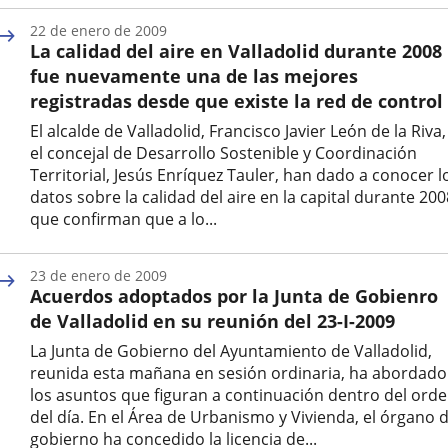
Fecha
de
22 de enero de 2009
la
La calidad del aire en Valladolid durante 2008
noticia
fue nuevamente una de las mejores
registradas desde que existe la red de control
El alcalde de Valladolid, Francisco Javier León de la Riva,
el concejal de Desarrollo Sostenible y Coordinación
Territorial, Jesús Enríquez Tauler, han dado a conocer l
datos sobre la calidad del aire en la capital durante 200
que confirman que a lo...
Fecha
de
23 de enero de 2009
la
Acuerdos adoptados por la Junta de Gobienro
noticia
de Valladolid en su reunión del 23-I-2009
La Junta de Gobierno del Ayuntamiento de Valladolid,
reunida esta mañana en sesión ordinaria, ha abordado
los asuntos que figuran a continuación dentro del ord
del día. En el Área de Urbanismo y Vivienda, el órgano 
gobierno ha concedido la licencia de...