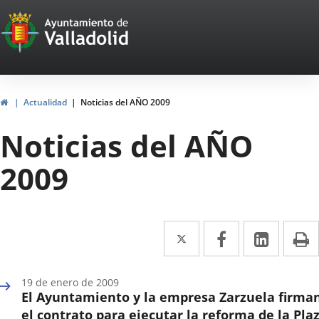
Portal
Saltar al contenido
Web
del
Ayuntamiento
Inicio
Actualidad
Noticias del AÑO 2009
de
Noticias del AÑO
Valladolid
2009
Twitter
Enlace
Facebook
Enlace
Linke
Enlace
I
a
a
a
una
una
una
19 de enero de 2009
El Ayuntamiento y la empresa Zarzuela firma
aplicación
aplicación
aplica
el contrato para ejecutar la reforma de la Pla