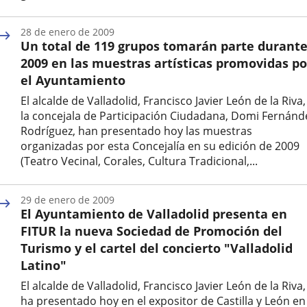
Fecha
de
28 de enero de 2009
la
Un total de 119 grupos tomarán parte durant
noticia
2009 en las muestras artísticas promovidas po
el Ayuntamiento
El alcalde de Valladolid, Francisco Javier León de la Riva,
la concejala de Participación Ciudadana, Domi Fernánd
Rodríguez, han presentado hoy las muestras
organizadas por esta Concejalía en su edición de 2009
(Teatro Vecinal, Corales, Cultura Tradicional,...
Fecha
de
29 de enero de 2009
la
El Ayuntamiento de Valladolid presenta en
noticia
FITUR la nueva Sociedad de Promoción del
Turismo y el cartel del concierto "Valladolid
Latino"
El alcalde de Valladolid, Francisco Javier León de la Riva,
ha presentado hoy en el expositor de Castilla y León en