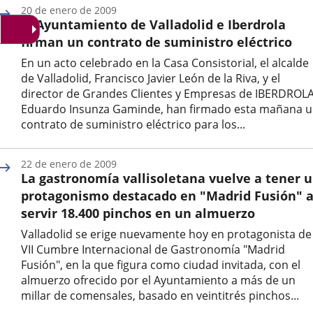
de
20 de enero de 2009
la
El Ayuntamiento de Valladolid e Iberdrola
noticia
firman un contrato de suministro eléctrico
En un acto celebrado en la Casa Consistorial, el alcalde
de Valladolid, Francisco Javier León de la Riva, y el
director de Grandes Clientes y Empresas de IBERDROLA
Eduardo Insunza Gaminde, han firmado esta mañana 
contrato de suministro eléctrico para los...
Fecha
de
22 de enero de 2009
la
La gastronomía vallisoletana vuelve a tener 
noticia
protagonismo destacado en "Madrid Fusión" a
servir 18.400 pinchos en un almuerzo
Valladolid se erige nuevamente hoy en protagonista de 
VII Cumbre Internacional de Gastronomía "Madrid
Fusión", en la que figura como ciudad invitada, con el
almuerzo ofrecido por el Ayuntamiento a más de un
millar de comensales, basado en veintitrés pinchos...