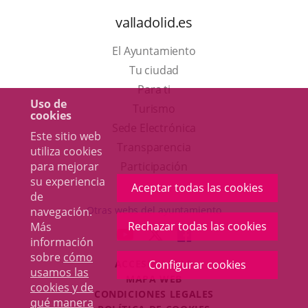
valladolid.es
El Ayuntamiento
Tu ciudad
Para ti
Uso de
Este
Turismo
cookies
enlace
Enlace
Sede Electrónica
Este sitio web
se
a
Transparencia
utiliza cookies
abrirá
una
para mejorar
Participación
su experiencia
en
aplicación
Aceptar todas las cookies
de
una
externa.
Otras webs del ayuntamiento
navegación.
ventana
Rechazar todas las cookies
Más
aderSocial
ENLACE
ENLACE
ENLACE
información
nueva.
A
A
A
sobre
cómo
ACCESIBILIDAD
Configurar cookies
UNA
UNA
UNA
usamos las
MAPA WEB
APLICACIÓN
APLICACIÓN
APLICACIÓN
cookies y de
r
CONDICIONES LEGALES
EXTERNA.
EXTERNA.
EXTERNA.
qué manera