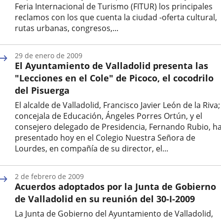
Feria Internacional de Turismo (FITUR) los principales
reclamos con los que cuenta la ciudad -oferta cultural,
rutas urbanas, congresos,...
Fecha
de
29 de enero de 2009
la
El Ayuntamiento de Valladolid presenta las
noticia
"Lecciones en el Cole" de Picoco, el cocodrilo
del Pisuerga
El alcalde de Valladolid, Francisco Javier León de la Riva;
concejala de Educación, Ángeles Porres Ortún, y el
consejero delegado de Presidencia, Fernando Rubio, h
presentado hoy en el Colegio Nuestra Señora de
Lourdes, en compañía de su director, el...
Fecha
de
2 de febrero de 2009
la
Acuerdos adoptados por la Junta de Gobierno
noticia
de Valladolid en su reunión del 30-I-2009
La Junta de Gobierno del Ayuntamiento de Valladolid,