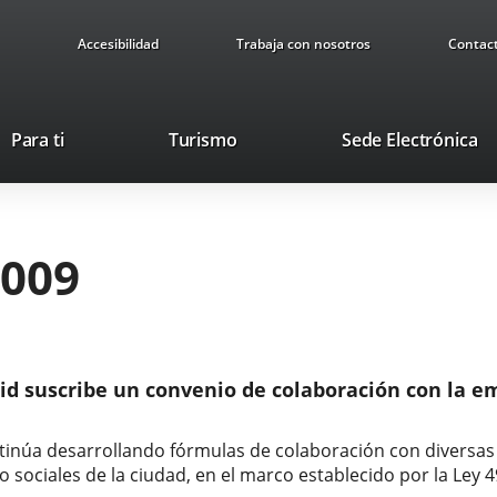
Accesibilidad
Trabaja con nosotros
Contac
Este
En
Para ti
Turismo
Sede Electrónica
enlace
a
se
u
abrirá
ap
en
ex
2009
una
ventana
nueva.
d suscribe un convenio de colaboración con la emp
tinúa desarrollando fórmulas de colaboración con diversas 
o sociales de la ciudad, en el marco establecido por la Ley 4