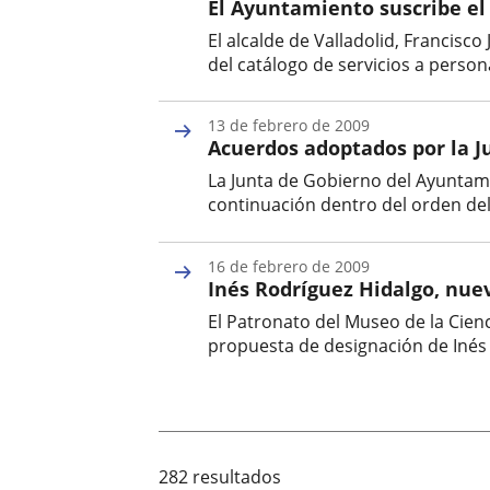
El Ayuntamiento suscribe el
noticia
El alcalde de Valladolid, Francisco
del catálogo de servicios a perso
Fecha
de
13 de febrero de 2009
la
Acuerdos adoptados por la Ju
noticia
La Junta de Gobierno del Ayuntami
continuación dentro del orden del 
Fecha
de
16 de febrero de 2009
la
Inés Rodríguez Hidalgo, nuev
noticia
El Patronato del Museo de la Cienc
propuesta de designación de Inés 
Fecha
de
la
noticia
282 resultados