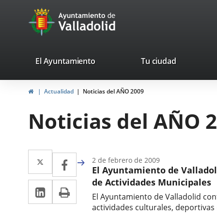
Portal
Saltar al contenido
avaTop
Web
del
Ayuntamiento
valladolid.es
El Ayuntamiento
Tu ciudad
de
Inicio
Actualidad
Noticias del AÑO 2009
Valladolid
Noticias del AÑO 
Twitter
Enlace
Facebook
Enlace
2 de febrero de 2009
El Ayuntamiento de Valladoli
a
a
de Actividades Municipales
LinkedIn
Enlace
Imprimir
una
una
El Ayuntamiento de Valladolid con
a
aplicación
aplicación
actividades culturales, deportivas 