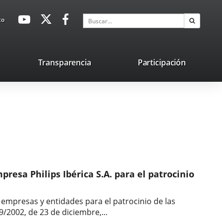
avaHeaderSocial
Enlace
Enlace
Enlace
Buscar
to
Buscar
a
a
a
una
una
una
aplicación
aplicación
aplicación
lace
Transparencia
Participación
externa.
externa.
externa.
na
licación
terna.
resa Philips Ibérica S.A. para el patrocinio
empresas y entidades para el patrocinio de las
9/2002, de 23 de diciembre,...