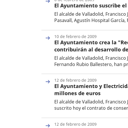
la
El Ayuntamiento suscribe el
noticia
El alcalde de Valladolid, Francisc
Pasavall, Agustín Hospital García,
Fecha
de
10 de febrero de 2009
la
El Ayuntamiento crea la "Re
noticia
contribuirán al desarrollo d
El alcalde de Valladolid, Francisc
Fernando Rubio Ballestero, han p
Fecha
de
12 de febrero de 2009
la
El Ayuntamiento y Electrici
noticia
millones de euros
El alcalde de Valladolid, Francisco
suscrito hoy el contrato de conser
Fecha
de
12 de febrero de 2009
la