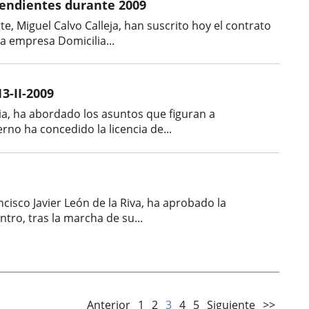
pendientes durante 2009
te, Miguel Calvo Calleja, han suscrito hoy el contrato
a empresa Domicilia...
3-II-2009
ia, ha abordado los asuntos que figuran a
rno ha concedido la licencia de...
cisco Javier León de la Riva, ha aprobado la
tro, tras la marcha de su...
Anterior
1
2
3
4
5
Siguiente
>>