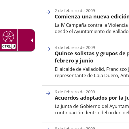
una
externa.
Fecha
externa.
de
aplicación
2 de febrero de 2009
la
Comienza una nueva edición 
noticia
externa.
La IV Campaña contra la Violenc
desde el Ayuntamiento de Valladoli
Fecha
de
4 de febrero de 2009
la
Quince solistas y grupos de 
noticia
febrero y junio
El alcalde de Valladolid, Francisco
representante de Caja Duero, Anto
Fecha
de
6 de febrero de 2009
la
Acuerdos adoptados por la Ju
noticia
La Junta de Gobierno del Ayuntami
continuación dentro del orden del 
Fecha
de
6 de febrero de 2009