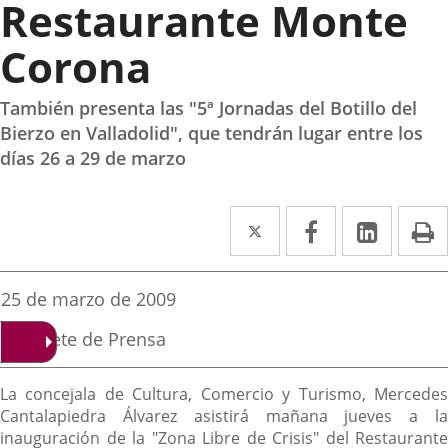
Restaurante Monte
Corona
También presenta las "5ª Jornadas del Botillo del
Bierzo en Valladolid", que tendrán lugar entre los
días 26 a 29 de marzo
Twitter
Enlace
Facebook
Enlace
Linke
Enlace
I
a
a
a
una
una
una
Fecha
25 de marzo de 2009
de
aplicación
aplicación
aplica
la
Fuente
Gabinete de Prensa
noticia
externa.
externa.
extern
de
la
Descripción
noticia
La concejala de Cultura, Comercio y Turismo, Mercedes
Cantalapiedra Álvarez asistirá mañana jueves a la
inauguración de la "Zona Libre de Crisis" del Restaurante