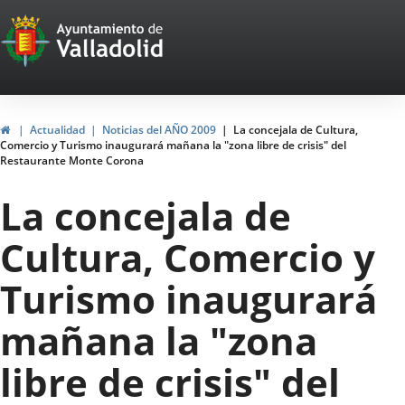
Portal
Saltar al contenido
Web
del
Ayuntamiento
Inicio
Actualidad
Noticias del AÑO 2009
La concejala de Cultura,
Comercio y Turismo inaugurará mañana la "zona libre de crisis" del
de
Restaurante Monte Corona
Valladolid
La concejala de
Cultura, Comercio y
Turismo inaugurará
mañana la "zona
libre de crisis" del