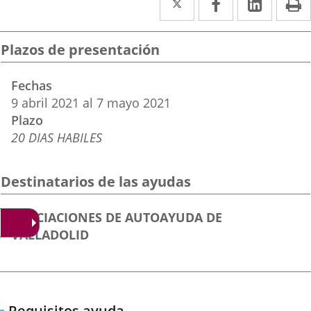
a
a
a
una
una
una
Plazos de presentación
aplicación
aplicación
aplica
Fechas
externa.
externa.
extern
9
abril
2021
al
7
mayo
2021
Plazo
20 DIAS HABILES
Destinatarios de las ayudas
Destinatarios
ASOCIACIONES DE AUTOAYUDA DE
ayuda
VALLADOLID
Requisitos ayuda