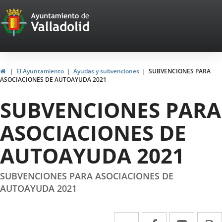
Portal
Saltar al contenido
Web
del
Ayuntamiento
Inicio
El Ayuntamiento
Ayudas y subvenciones
SUBVENCIONES PARA
ASOCIACIONES DE AUTOAYUDA 2021
de
SUBVENCIONES PARA
Valladolid
ASOCIACIONES DE
AUTOAYUDA 2021
SUBVENCIONES PARA ASOCIACIONES DE
AUTOAYUDA 2021
Twitter
Enlace
Facebook
Enlace
Linke
Enlace
I