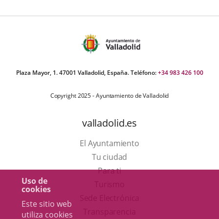
Plaza Mayor, 1. 47001 Valladolid, España. Teléfono:
+34 983 426 100
Copyright 2025 - Ayuntamiento de Valladolid
valladolid.es
El Ayuntamiento
Tu ciudad
Para ti
Uso de
Este
Turismo
cookies
enlace
Enlace
Sede Electrónica
Este sitio web
se
a
Transparencia
utiliza cookies