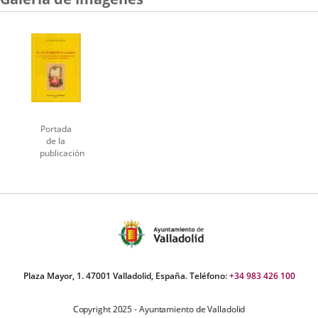
una
una
una
aplicación
aplicación
aplicación
externa.
externa.
externa.
Portada
de la
publicación
Plaza Mayor, 1. 47001 Valladolid, España. Teléfono:
+34 983 426 100
Copyright 2025 - Ayuntamiento de Valladolid