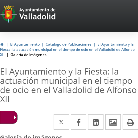
Portal
Web
del
Ayuntamiento
Inicio
El Ayuntamiento
Catálogo de Publicaciones
El Ayuntamiento y la
Fiesta: la actuación municipal en el tiempo de ocio en el Valladolid de Alfonso
de
XII
Galería de imágenes
Valladolid
El Ayuntamiento y la Fiesta: la
actuación municipal en el tiempo
de ocio en el Valladolid de Alfonso
XII
Twitter
Enlace
Facebook
Enlace
LinkedIn
Enlace
Imáge
I
a
a
a
Galería de imágenes