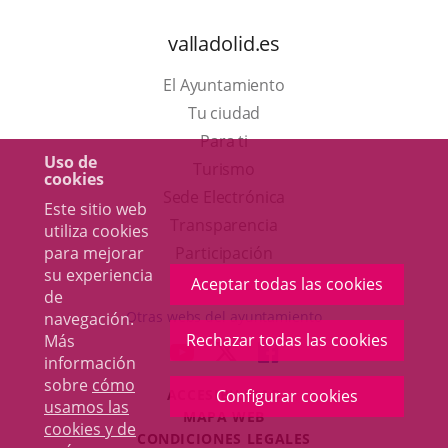
valladolid.es
El Ayuntamiento
Tu ciudad
Para ti
Uso de
Este
Turismo
cookies
enlace
Enlace
Sede Electrónica
Este sitio web
se
a
Transparencia
utiliza cookies
abrirá
una
para mejorar
Participación
su experiencia
en
aplicación
Aceptar todas las cookies
de
una
externa.
Otras webs del ayuntamiento
navegación.
ventana
Rechazar todas las cookies
Más
aderSocial
ENLACE
ENLACE
ENLACE
información
nueva.
A
A
A
sobre
cómo
ACCESIBILIDAD
Configurar cookies
UNA
UNA
UNA
usamos las
MAPA WEB
APLICACIÓN
APLICACIÓN
APLICACIÓN
cookies y de
r
CONDICIONES LEGALES