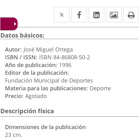
Twitter
Enlace
Facebook
Enlace
LinkedIn
Enlace
Imáge
I
a
a
a
una
una
una
Datos básicos
aplicación
aplicación
aplicación
Autor
José Miguel Ortega
externa.
externa.
externa.
ISBN / ISSN
ISBN 84-86808-50-2
Año de publicación
1996
Editor de la publicación
Fundación Municipal de Deportes
Materia para las publicaciones
Deporte
Precio
Agotado
Descripción física
Dimensiones de la publicación
23 cm.