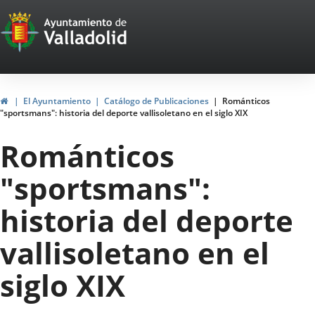
Portal
Saltar al contenido
Web
del
Ayuntamiento
Inicio
El Ayuntamiento
Catálogo de Publicaciones
Románticos
"sportsmans": historia del deporte vallisoletano en el siglo XIX
de
Románticos
Valladolid
"sportsmans":
historia del deporte
vallisoletano en el
siglo XIX