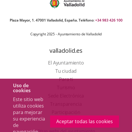
Plaza Mayor, 1. 47001 Valladolid, España. Teléfono:
+34 983 426 100
Copyright 2025 - Ayuntamiento de Valladolid
valladolid.es
El Ayuntamiento
Tu ciudad
Para ti
Uso de
Este
Turismo
cookies
enlace
Enlace
Sede Electrónica
Este sitio web
se
a
Transparencia
utiliza cookies
abrirá
una
para mejorar
Participación
su experiencia
en
aplicación
Aceptar todas las cookies
de
una
externa.
Otras webs del ayuntamiento
navegación.