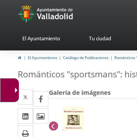
Portal
avaTop
Web
del
Ayuntamiento
valladolid.es
El Ayuntamiento
Tu ciudad
de
Inicio
El Ayuntamiento
Catálogo de Publicaciones
Románticos "s
Valladolid
Románticos "sportsmans": histo
Galería de imágenes
Twitter
Enlace
Facebook
Enlace
a
a
LinkedIn
Enlace
Imágenes
una
una
a
aplicación
anterior
aplicación
Imprimir
una
externa.