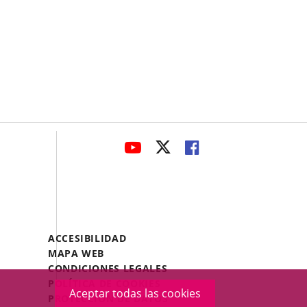
avaHeaderSocial
ENLACE
ENLACE
ENLACE
A
A
A
UNA
UNA
UNA
APLICACIÓN
APLICACIÓN
APLICACIÓN
EXTERNA.
EXTERNA.
EXTERNA.
Menú
ACCESIBILIDAD
Legal
MAPA WEB
Footer
CONDICIONES LEGALES
POLÍTICA DE COOKIES
Aceptar todas las cookies
PROTECCIÓN DE DATOS