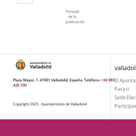
externa.
aplicación
Portada
externa.
de la
publicación
Número
de
diapositivas:
1
valladol
El Ayunt
Plaza Mayor, 1. 47001 Valladolid, España. Teléfono:
+34 983
426 100
Para ti
Sede Elec
Copyright 2025 - Ayuntamiento de Valladolid
Participa