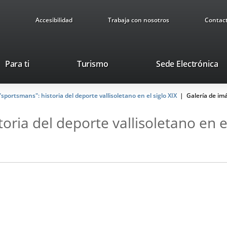
Accesibilidad
Trabaja con nosotros
Contac
Este
En
Para ti
Turismo
Sede Electrónica
enlace
a
se
u
portsmans": historia del deporte vallisoletano en el siglo XIX
abrirá
Galería de i
ap
en
ex
ria del deporte vallisoletano en el
una
ventana
nueva.