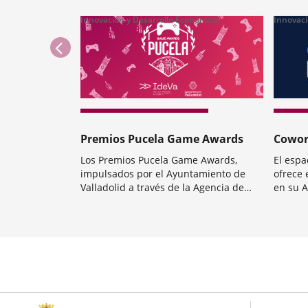
Innovación y Desarrollo Económico
Innovaci
anterior
Premios Pucela Game Awards
Cowor
Los Premios Pucela Game Awards,
El espa
impulsados por el Ayuntamiento de
ofrece 
Valladolid a través de la Agencia de
en su A
Innovación y Desarrollo Económico,
Desarro
Categoría
Categorí
IdeVa, celebran su primera edición con
proyect
Número
una dotación de 25.000 euros y cinco
person
de
categorías que reconocen la
proyec
diapositivas:
innovación, la...
empren