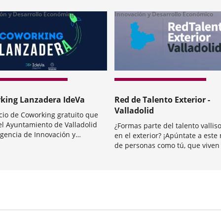
ón y Desarrollo Económico
Innovación y Desarrollo Económico
king Lanzadera IdeVa
Red de Talento Exterior -
Valladolid
cio de Coworking gratuito que
el Ayuntamiento de Valladolid
¿Formas parte del talento vallis
gencia de Innovación y
en el exterior? ¡Apúntate a est
llo Económico, dentro del
de personas como tú, que viven
a
o Valladolid Now, cuenta con 25
de nuestra ciudad pero llevan a
Categoría
as que trabajan en 18
Valladolid en su corazón!La Red
tos. Son autónomos,
en valor el talento made in Valla
dedores, pymes y micro...
apoya a las empresas vallisoleta