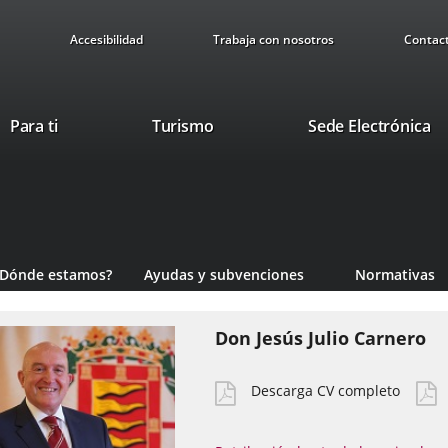
Accesibilidad
Trabaja con nosotros
Contac
Este
En
Para ti
Turismo
Sede Electrónica
enlace
a
se
u
abrirá
ap
en
ex
una
ventana
¿Dónde estamos?
Ayudas y subvenciones
Normativas
nueva.
Don Jesús Julio Carnero
Descarga CV completo