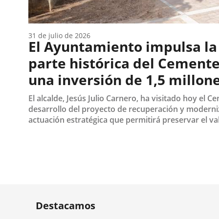
31 de julio de 2026
El Ayuntamiento impulsa la
parte histórica del Cement
una inversión de 1,5 millon
El alcalde, Jesús Julio Carnero, ha visitado hoy el 
desarrollo del proyecto de recuperación y moderniza
actuación estratégica que permitirá preservar el valo
Fecha
de
la
noticia
Destacamos