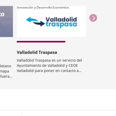
Innovación y Desarrollo Económico
Innovación y Des
siguie
Valladolid Traspasa
Premios TFG
Valladolid Traspasa es un servicio del
Plazo hasta el 
Ayuntamiento de Valladolid y CEOE
Misión Valladol
oletano
Valladolid para poner en contacto a
climáticamente
e mapa
quienes quieren traspasar su negocio
colaboración c
 fuera
Categoría
Categoría
con emprendedores que busquen un
Universidad de
proyecto ya en marcha y que funciona.
 pone
dolid y
nas...