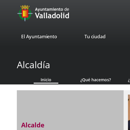
Portal
Saltar al contenido
avaTop
Web
del
Ayuntamiento
valladolid.es
El Ayuntamiento
Tu ciudad
de
Valladolid
Alcaldía
Inicio
¿Qué hacemos?
Alcalde