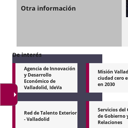
Otra información
De interés
Agencia de Innovación
Misión Vallad
y Desarrollo
ciudad cero 
Económico de
en 2030
Valladolid, IdeVa
La
Valladolid,
Agencia
en
de
la
Servicios del
Innovación
vanguardia
Red de Talento Exterior
de Gobierno 
y
con
- Valladolid
Relaciones
Desarrollo
las