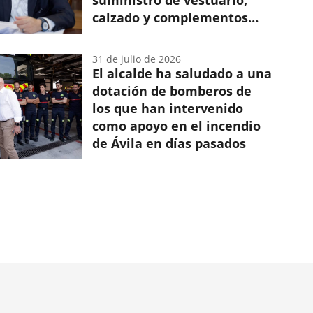
suministro de vestuario,
calzado y complementos
para la Policía Municipal y
el Servicios de Extinción de
31 de julio de 2026
Incendios y Protección Civil
El alcalde ha saludado a una
dotación de bomberos de
los que han intervenido
como apoyo en el incendio
de Ávila en días pasados