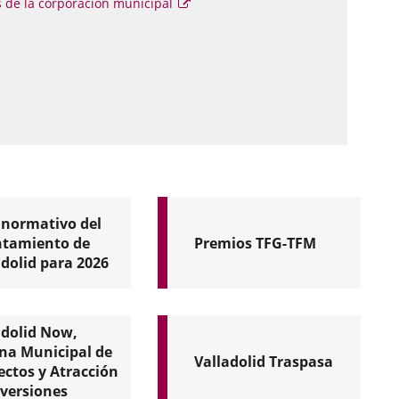
 de la corporación municipal
Este
enlace
se
abrirá
en
una
ventana
emergente.
ción
a.
 normativo del
tamiento de
Premios TFG-TFM
adolid para 2026
o
Plazo
hasta
adolid Now,
n
el
15
ina Municipal de
Valladolid Traspasa
de
ectos y Atracción
octubre
nversiones