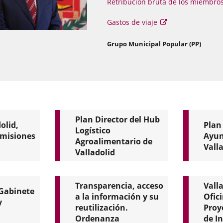
Retribución bruta de los miembros
Enlace
Gastos de viaje
a
una
Enlace
Grupo Municipal Popular (PP)
a
aplicación
una
externa.
aplica
extern
Plan Director del Hub
olid,
Plan
Logístico
emisiones
Ayun
Agroalimentario de
Vall
Valladolid
El
Instrument
HubLAV
de
Transparencia, acceso
Vall
es
planificació
 Gabinete
ek
de
a la información y su
Ofic
y
proyecto
las
reutilización.
Proy
de
propuestas
Ordenanza
de I