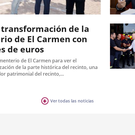
Fecha
de
 transformación de la
la
noticia
erio de El Carmen con
es de euros
Cementerio de El Carmen para ver el
ción de la parte histórica del recinto, una
Fecha
r patrimonial del recinto,...
de
la
noticia
Ver todas las noticias