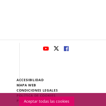
avaHeaderSocial
ENLACE
ENLACE
ENLACE
A
A
A
UNA
UNA
UNA
APLICACIÓN
APLICACIÓN
APLICACIÓN
EXTERNA.
EXTERNA.
EXTERNA.
Menú
ACCESIBILIDAD
Legal
MAPA WEB
Footer
CONDICIONES LEGALES
POLÍTICA DE COOKIES
PROTECCIÓN DE DATOS
Aceptar todas las cookies