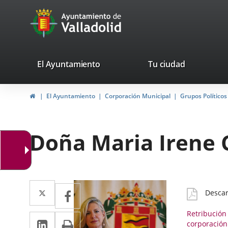
Portal
Saltar al contenido
avaTop
Web
del
Ayuntamiento
valladolid.es
El Ayuntamiento
Tu ciudad
de
Inicio
El Ayuntamiento
Corporación Municipal
Grupos Políticos
Valladolid
Doña Maria Irene 
Twitter
Enlace
Facebook
Enlace
CV
Desca
a
Detall
a
Retribución
LinkedIn
Enlace
Imprimir
una
una
corporación