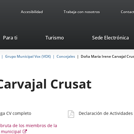
Accesibilidad
Trabaja con nosotros
Contac
Este
En
Para ti
Turismo
Sede Electrónica
enlace
a
se
u
Grupo Municipal Vox (VOX)
Concejales
abrirá
Doña Maria Irene Carvajal Cru
ap
en
ex
una
ventana
Carvajal Crusat
nueva.
Declaración
rga CV completo
Declaración de Actividades
ado
Actividades
 bruta de los miembros de la
 municipal
Este