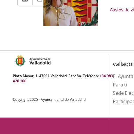
a
aplicación
aplicación
Gastos
Gastos de v
una
externa.
de
externa.
aplicación
viaje
externa.
valladol
El Ayunt
Plaza Mayor, 1. 47001 Valladolid, España. Teléfono:
+34 983
426 100
Para ti
Sede Elec
Copyright 2025 - Ayuntamiento de Valladolid
Participa