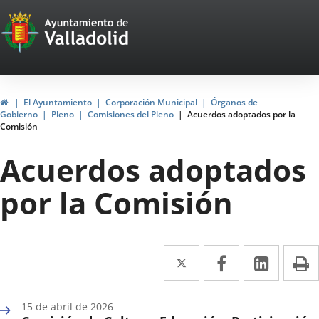
Portal
Saltar al contenido
Web
del
Ayuntamiento
Inicio
El Ayuntamiento
Corporación Municipal
Órganos de
Gobierno
Pleno
Comisiones del Pleno
Acuerdos adoptados por la
de
Comisión
Valladolid
Acuerdos adoptados
por la Comisión
Twitter
Enlace
Facebook
Enlace
Linke
Enlace
I
a
a
a
una
una
una
15 de abril de 2026