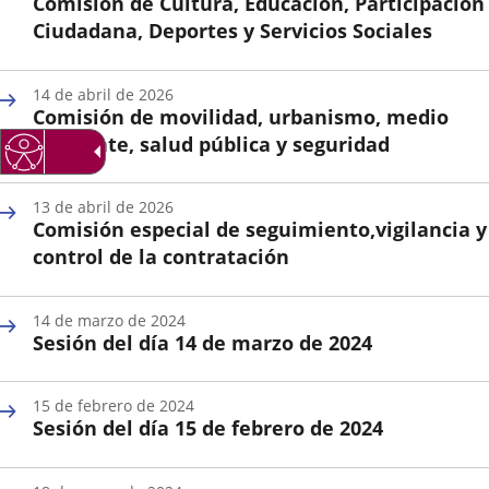
Comisión de Cultura, Educación, Participación
aplicación
aplicación
aplica
Ciudadana, Deportes y Servicios Sociales
externa.
externa.
extern
Fecha
de
14 de abril de 2026
la
Comisión de movilidad, urbanismo, medio
Sesión
ambiente, salud pública y seguridad
Fecha
de
13 de abril de 2026
la
Comisión especial de seguimiento,vigilancia y
Sesión
control de la contratación
Fecha
de
14 de marzo de 2024
la
Sesión del día 14 de marzo de 2024
Sesión
Fecha
de
15 de febrero de 2024
la
Sesión del día 15 de febrero de 2024
Sesión
Fecha
de