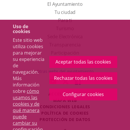
El Ayuntamiento
Tu ciudad
Para ti
Uso de
Este
Turismo
cookies
enlace
Enlace
Sede Electrónica
Este sitio web
se
a
Transparencia
utiliza cookies
abrirá
una
para mejorar
Participación
su experiencia
en
aplicación
Aceptar todas las cookies
de
una
externa.
Otras webs del ayuntamiento
navegación.
ventana
Rechazar todas las cookies
Más
aderSocial
ENLACE
ENLACE
ENLACE
información
nueva.
A
A
A
sobre
cómo
ACCESIBILIDAD
Configurar cookies
UNA
UNA
UNA
usamos las
MAPA WEB
APLICACIÓN
APLICACIÓN
APLICACIÓN
cookies y de
r
CONDICIONES LEGALES
EXTERNA.
EXTERNA.
EXTERNA.
qué manera
POLÍTICA DE COOKIES
puede
PROTECCIÓN DE DATOS
cambiar su
Toggl
configuración
.
Iniciar