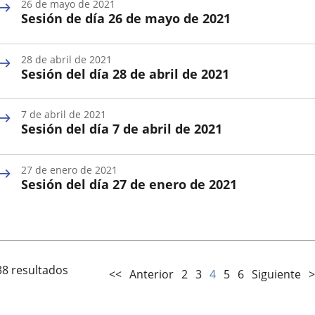
26 de mayo de 2021
la
Sesión de día 26 de mayo de 2021
Sesión
Fecha
de
28 de abril de 2021
la
Sesión del día 28 de abril de 2021
Sesión
Fecha
de
7 de abril de 2021
la
Sesión del día 7 de abril de 2021
Sesión
Fecha
de
27 de enero de 2021
la
Sesión del día 27 de enero de 2021
Sesión
Fecha
de
la
Sesión
38 resultados
<<
Anterior
2
3
4
5
6
Siguiente
>