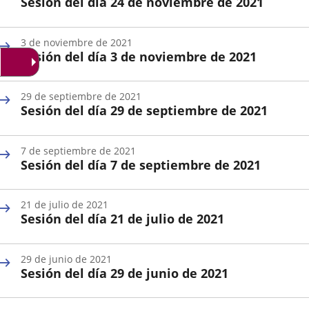
Sesión del día 24 de noviembre de 2021
aplicación
aplicación
aplica
Fecha
externa.
externa.
extern
de
3 de noviembre de 2021
la
Sesión del día 3 de noviembre de 2021
Sesión
Fecha
de
29 de septiembre de 2021
la
Sesión del día 29 de septiembre de 2021
Sesión
Fecha
de
7 de septiembre de 2021
la
Sesión del día 7 de septiembre de 2021
Sesión
Fecha
de
21 de julio de 2021
la
Sesión del día 21 de julio de 2021
Sesión
Fecha
de
29 de junio de 2021
la
Sesión del día 29 de junio de 2021
Sesión
Fecha
de