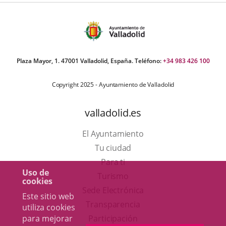
Plaza Mayor, 1. 47001 Valladolid, España. Teléfono:
+34 983 426 100
Copyright 2025 - Ayuntamiento de Valladolid
valladolid.es
El Ayuntamiento
Tu ciudad
Para ti
Uso de
Este
Turismo
cookies
enlace
Enlace
Sede Electrónica
Este sitio web
se
a
Transparencia
utiliza cookies
abrirá
una
para mejorar
Participación