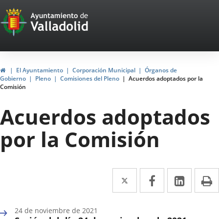
Portal
Saltar al contenido
Web
del
Ayuntamiento
Inicio
El Ayuntamiento
Corporación Municipal
Órganos de
Gobierno
Pleno
Comisiones del Pleno
Acuerdos adoptados por la
de
Comisión
Valladolid
Acuerdos adoptados
por la Comisión
Twitter
Enlace
Facebook
Enlace
Linke
Enlace
I
a
a
a
una
una
una
24 de noviembre de 2021