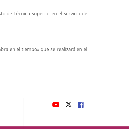
to de Técnico Superior en el Servicio de
labra en el tiempo» que se realizará en el
avaHeaderSocial
ENLACE
ENLACE
ENLACE
A
A
A
UNA
UNA
UNA
APLICACIÓN
APLICACIÓN
APLICACIÓN