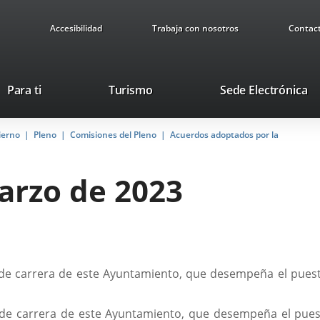
Accesibilidad
Trabaja con nosotros
Contac
Este
En
Para ti
Turismo
Sede Electrónica
enlace
a
se
u
ierno
Pleno
Comisiones del Pleno
abrirá
Acuerdos adoptados por la
ap
en
ex
una
arzo de 2023
ventana
nueva.
o de carrera de este Ayuntamiento, que desempeña el puesto
o de carrera de este Ayuntamiento, que desempeña el puesto