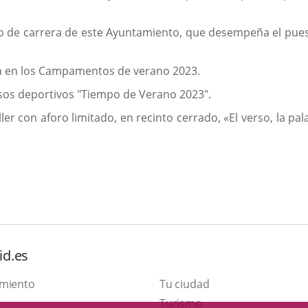
io de carrera de este Ayuntamiento, que desempeña el pues
ión en los Campamentos de verano 2023.
sos deportivos "Tiempo de Verano 2023".
ler con aforo limitado, en recinto cerrado, «El verso, la pa
id.es
amiento
Tu ciudad
Este
Turismo