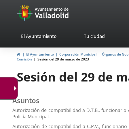
Portal
Saltar al contenido
avaTop
Web
del
Ayuntamiento
valladolid.es
El Ayuntamiento
Tu ciudad
de
Inicio
El Ayuntamiento
Corporación Municipal
Órganos de Gob
Valladolid
Comisión
Sesión del 29 de marzo de 2023
Sesión del 29 de m
Asuntos
Autorización de compatibilidad a D.T.B., funcionari
Policía Municipal.
Autorización de compatibilidad a C.P.V., funcionari