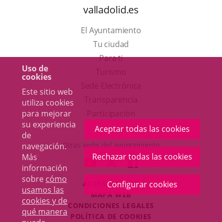
valladolid.es
El Ayuntamiento
Tu ciudad
Para ti
Uso de
Este
Turismo
cookies
enlace
Enlace
Sede Electrónica
Este sitio web
se
a
Transparencia
utiliza cookies
abrirá
una
para mejorar
Participación
su experiencia
en
aplicación
Aceptar todas las cookies
de
una
externa.
Otras webs del ayuntamiento
navegación.
ventana
Rechazar todas las cookies
Más
aderSocial
ENLACE
ENLACE
ENLACE
información
nueva.
A
A
A
sobre
cómo
ACCESIBILIDAD
Configurar cookies
UNA
UNA
UNA
usamos las
MAPA WEB
APLICACIÓN
APLICACIÓN
APLICACIÓN
cookies y de
r
CONDICIONES LEGALES
EXTERNA.
EXTERNA.
EXTERNA.
qué manera
POLÍTICA DE COOKIES