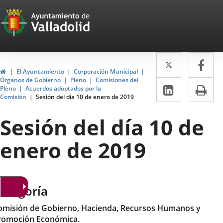
Portal
Saltar al contenido
Web
del
Twitter
Enlace
Fa
Enl
Ayuntamiento
Inicio
El Ayuntamiento
Corporación Municipal
a
a
Órganos de Gobierno
Pleno
Comisiones del
de
LinkedIn
Enlace
Im
Pleno
Acuerdos adoptados por la
una
un
Comisión
Sesión del día 10 de enero de 2019
a
Valladolid
aplicació
apl
una
Sesión del día 10 de
externa.
ext
aplicaci
enero de 2019
externa.
ategoría
omisión de Gobierno, Hacienda, Recursos Humanos y
romoción Económica.