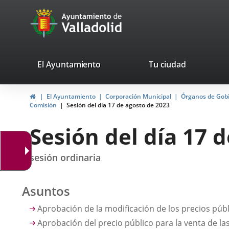
Portal
Saltar al contenido
avaTop
Web
del
Ayuntamiento
valladolid.es
El Ayuntamiento
Tu ciudad
de
Inicio
El Ayuntamiento
Corporación Municipal
Órganos de Gob
Valladolid
Comisión
Sesión del día 17 de agosto de 2023
Sesión del día 17 
sesión ordinaria
Asuntos
Aprobación de la modificación de los precios públi
Aprobación del precio público para la venta de la