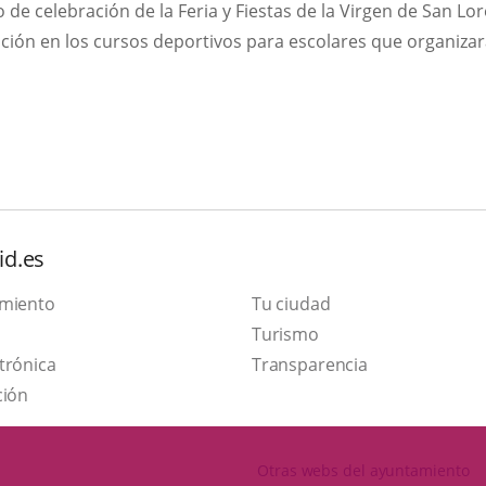
 de celebración de la Feria y Fiestas de la Virgen de San Lo
ipción en los cursos deportivos para escolares que organiza
id.es
amiento
Tu ciudad
Este
Turismo
Enlace
enlace
trónica
Transparencia
a
se
ción
una
abrirá
aplicación
en
Otras webs del ayuntamiento
externa.
una