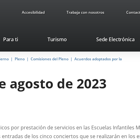
Accesibilidad
Trabaja con nosotros
Contac
Este
En
Para ti
Turismo
Sede Electrónica
enlace
a
se
u
ierno
Pleno
Comisiones del Pleno
abrirá
Acuerdos adoptados por la
ap
en
ex
una
de agosto de 2023
ventana
nueva.
cos por prestación de servicios en las Escuelas Infantiles M
s entradas de los cinco conciertos que se realizarán en los 