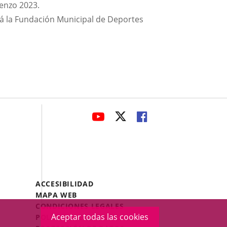
renzo 2023.
rá la Fundación Municipal de Deportes
avaHeaderSocial
ENLACE
ENLACE
ENLACE
A
A
A
UNA
UNA
UNA
APLICACIÓN
APLICACIÓN
APLICACIÓN
EXTERNA.
EXTERNA.
EXTERNA.
Menú
ACCESIBILIDAD
Legal
MAPA WEB
Footer
CONDICIONES LEGALES
Aceptar todas las cookies
POLÍTICA DE COOKIES