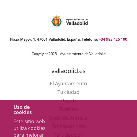
Plaza Mayor, 1. 47001 Valladolid, España. Teléfono:
+34 983 426 100
Copyright 2025 - Ayuntamiento de Valladolid
valladolid.es
El Ayuntamiento
Tu ciudad
Para ti
Uso de
Este
Turismo
cookies
enlace
Enlace
Sede Electrónica
Este sitio web
se
a
Transparencia
utiliza cookies
abrirá
una
para mejorar
Participación