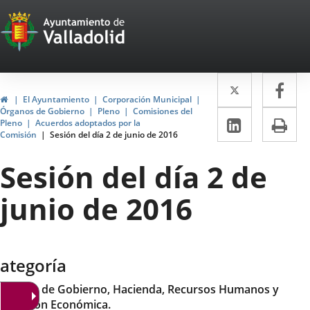
Portal
Saltar al contenido
Web
del
Twitter
Enlace
Fa
Enl
Ayuntamiento
Inicio
El Ayuntamiento
Corporación Municipal
a
a
Órganos de Gobierno
Pleno
Comisiones del
de
LinkedIn
Enlace
Im
Pleno
Acuerdos adoptados por la
una
un
Comisión
Sesión del día 2 de junio de 2016
a
Valladolid
aplicació
apl
una
Sesión del día 2 de
externa.
ext
aplicaci
junio de 2016
externa.
ategoría
omisión de Gobierno, Hacienda, Recursos Humanos y
romoción Económica.