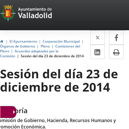
Portal
Saltar al contenido
Web
del
Twitter
Enlace
Fa
Enl
Ayuntamiento
Inicio
El Ayuntamiento
Corporación Municipal
a
a
Órganos de Gobierno
Pleno
Comisiones del
de
LinkedIn
Enlace
Im
Pleno
Acuerdos adoptados por la
una
un
Comisión
Sesión del día 23 de diciembre de 2014
a
Valladolid
aplicació
apl
una
Sesión del día 23 de
externa.
ext
aplicaci
diciembre de 2014
externa.
ategoría
omisión de Gobierno, Hacienda, Recursos Humanos y
romoción Económica.