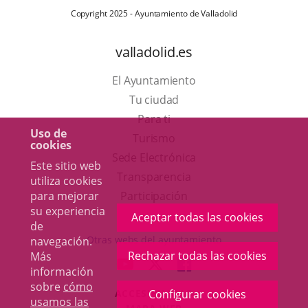
Copyright 2025 - Ayuntamiento de Valladolid
valladolid.es
El Ayuntamiento
Tu ciudad
Para ti
Uso de
Este
Turismo
cookies
enlace
Enlace
Sede Electrónica
Este sitio web
se
a
Transparencia
utiliza cookies
abrirá
una
para mejorar
Participación
su experiencia
en
aplicación
Aceptar todas las cookies
de
una
externa.
Otras webs del ayuntamiento
navegación.
ventana
Rechazar todas las cookies
Más
aderSocial
ENLACE
ENLACE
ENLACE
información
nueva.
A
A
A
sobre
cómo
ACCESIBILIDAD
Configurar cookies
UNA
UNA
UNA
usamos las