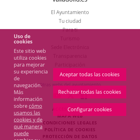
El Ayuntamiento
Tu ciudad
Para ti
Uso de
Este
Turismo
cookies
enlace
Enlace
Sede Electrónica
Este sitio web
se
a
Transparencia
utiliza cookies
abrirá
una
para mejorar
Participación
su experiencia
en
aplicación
Aceptar todas las cookies
de
una
externa.
Otras webs del ayuntamiento
navegación.
ventana
Rechazar todas las cookies
Más
aderSocial
ENLACE
ENLACE
ENLACE
información
nueva.
A
A
A
sobre
cómo
ACCESIBILIDAD
Configurar cookies
UNA
UNA
UNA
usamos las
MAPA WEB
APLICACIÓN
APLICACIÓN
APLICACIÓN
cookies y de
r
CONDICIONES LEGALES
EXTERNA.
EXTERNA.
EXTERNA.
qué manera
POLÍTICA DE COOKIES
puede
PROTECCIÓN DE DATOS