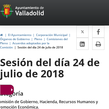
Portal
Saltar al contenido
Web
del
Twitter
Enlace
Fa
Enl
Ayuntamiento
Inicio
El Ayuntamiento
Corporación Municipal
a
a
Órganos de Gobierno
Pleno
Comisiones del
de
LinkedIn
Enlace
Im
Pleno
Acuerdos adoptados por la
una
un
Comisión
Sesión del día 24 de julio de 2018
a
Valladolid
aplicació
apl
una
Sesión del día 24 de
externa.
ext
aplicaci
julio de 2018
externa.
ategoría
omisión de Gobierno, Hacienda, Recursos Humanos y
romoción Económica.