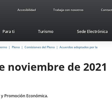
Accesibilidad
Trabaja con nosotros
Contac
Este
En
Para ti
Turismo
Sede Electrónica
enlace
a
se
u
ierno
Pleno
Comisiones del Pleno
abrirá
Acuerdos adoptados por la
ap
en
ex
una
de noviembre de 2021
ventana
nueva.
 y Promoción Económica.