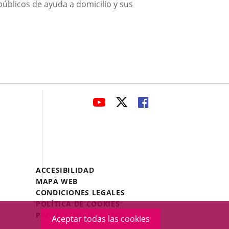
 públicos de ayuda a domicilio y sus
avaHeaderSocial
ENLACE
ENLACE
ENLACE
A
A
A
UNA
UNA
UNA
APLICACIÓN
APLICACIÓN
APLICACIÓN
EXTERNA.
EXTERNA.
EXTERNA.
Menú
ACCESIBILIDAD
Legal
MAPA WEB
Footer
CONDICIONES LEGALES
POLÍTICA DE COOKIES
PROTECCIÓN DE DATOS
Aceptar todas las cookies