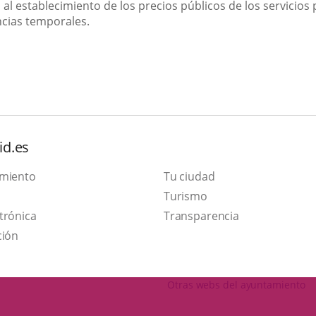
 al establecimiento de los precios públicos de los servicios
ncias temporales.
id.es
amiento
Tu ciudad
Este
Turismo
Enlace
enlace
trónica
Transparencia
a
se
ción
una
abrirá
aplicación
en
Otras webs del ayuntamiento
externa.
una
ventana