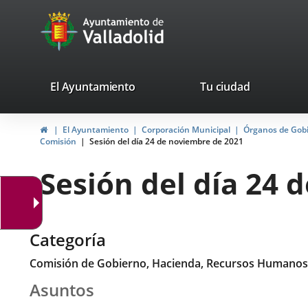
Portal
Saltar al contenido
avaTop
Web
del
Ayuntamiento
valladolid.es
El Ayuntamiento
Tu ciudad
de
Inicio
El Ayuntamiento
Corporación Municipal
Órganos de Gob
Valladolid
Comisión
Sesión del día 24 de noviembre de 2021
Sesión del día 24 
Categoría
Comisión de Gobierno, Hacienda, Recursos Humanos
Asuntos