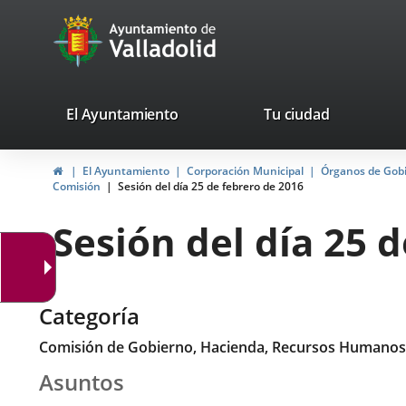
Portal
Saltar al contenido
avaTop
Web
del
Ayuntamiento
valladolid.es
El Ayuntamiento
Tu ciudad
de
Inicio
El Ayuntamiento
Corporación Municipal
Órganos de Gob
Valladolid
Comisión
Sesión del día 25 de febrero de 2016
Sesión del día 25 
Categoría
Comisión de Gobierno, Hacienda, Recursos Humanos
Asuntos