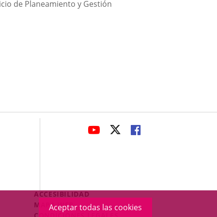
vicio de Planeamiento y Gestión
avaHeaderSocial
ENLACE
ENLACE
ENLACE
A
A
A
UNA
UNA
UNA
APLICACIÓN
APLICACIÓN
APLICACIÓN
EXTERNA.
EXTERNA.
EXTERNA.
Menú
ACCESIBILIDAD
Legal
MAPA WEB
Aceptar todas las cookies
Footer
CONDICIONES LEGALES