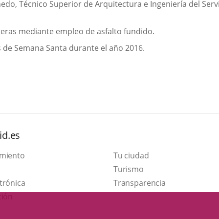
enedo, Técnico Superior de Arquitectura e Ingeniería del Ser
aceras mediante empleo de asfalto fundido.
les de Semana Santa durante el año 2016.
id.es
amiento
Tu ciudad
Este
Turismo
Enlace
enlace
trónica
Transparencia
a
se
ción
una
abrirá