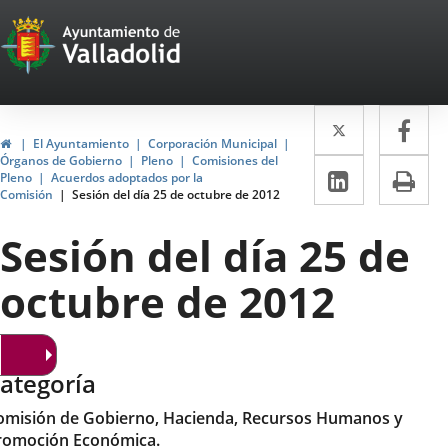
Portal
Saltar al contenido
Web
del
Twitter
Enlace
Fa
Enl
Ayuntamiento
Inicio
El Ayuntamiento
Corporación Municipal
a
a
Órganos de Gobierno
Pleno
Comisiones del
de
LinkedIn
Enlace
Im
Pleno
Acuerdos adoptados por la
una
un
Comisión
Sesión del día 25 de octubre de 2012
a
Valladolid
aplicació
apl
una
Sesión del día 25 de
externa.
ext
aplicaci
octubre de 2012
externa.
ategoría
omisión de Gobierno, Hacienda, Recursos Humanos y
romoción Económica.