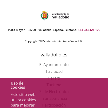
Plaza Mayor, 1. 47001 Valladolid, España. Teléfono:
+34 983 426 100
Copyright 2025 - Ayuntamiento de Valladolid
valladolid.es
El Ayuntamiento
Tu ciudad
Para ti
Uso de
Este
Turismo
cookies
enlace
Enlace
Sede Electrónica
Este sitio web
se
a
Transparencia
utiliza cookies
abrirá
una
para mejorar
Participación