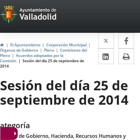
Portal
Saltar al contenido
Web
del
Twitter
Enlace
Fa
Enl
Ayuntamiento
Inicio
El Ayuntamiento
Corporación Municipal
a
a
Órganos de Gobierno
Pleno
Comisiones del
de
LinkedIn
Enlace
Im
Pleno
Acuerdos adoptados por la
una
un
Comisión
Sesión del día 25 de septiembre de
a
Valladolid
2014
aplicació
apl
una
externa.
ext
Sesión del día 25 de
aplicaci
septiembre de 2014
externa.
ategoría
omisión de Gobierno, Hacienda, Recursos Humanos y