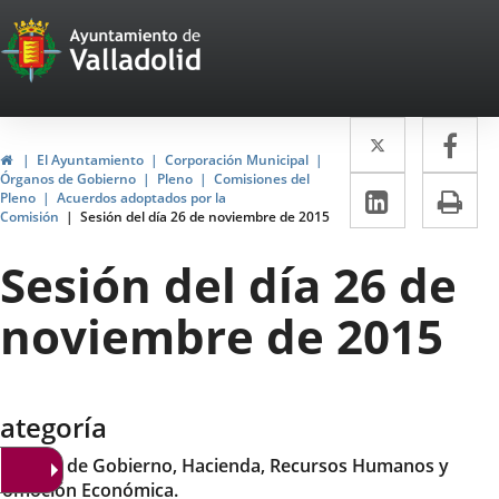
Portal
Saltar al contenido
Web
del
Twitter
Enlace
Fa
Enl
Ayuntamiento
Inicio
El Ayuntamiento
Corporación Municipal
a
a
Órganos de Gobierno
Pleno
Comisiones del
de
LinkedIn
Enlace
Im
Pleno
Acuerdos adoptados por la
una
un
Comisión
Sesión del día 26 de noviembre de 2015
a
Valladolid
aplicació
apl
una
Sesión del día 26 de
externa.
ext
aplicaci
noviembre de 2015
externa.
ategoría
omisión de Gobierno, Hacienda, Recursos Humanos y
romoción Económica.