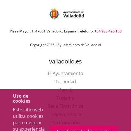
Plaza Mayor, 1. 47001 Valladolid, España. Teléfono:
+34 983 426 100
Copyright 2025 - Ayuntamiento de Valladolid
valladolid.es
El Ayuntamiento
Tu ciudad
Para ti
Uso de
Este
Turismo
cookies
enlace
Enlace
Sede Electrónica
Este sitio web
se
a
Transparencia
utiliza cookies
abrirá
una
para mejorar
Participación
su experiencia
en
aplicación