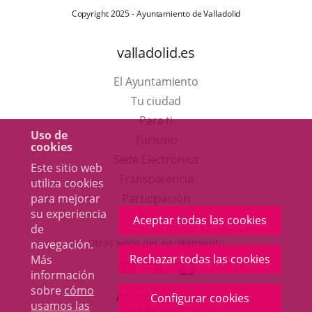
Copyright 2025 - Ayuntamiento de Valladolid
valladolid.es
El Ayuntamiento
Tu ciudad
Para ti
Uso de
Este
Turismo
cookies
enlace
Enlace
Sede Electrónica
Este sitio web
se
a
Transparencia
utiliza cookies
abrirá
una
para mejorar
Participación
su experiencia
en
aplicación
Aceptar todas las cookies
de
una
externa.
Otras webs del ayuntamiento
navegación.
ventana
Rechazar todas las cookies
Más
aderSocial
ENLACE
ENLACE
ENLACE
información
nueva.
A
A
A
sobre
cómo
ACCESIBILIDAD
Configurar cookies
UNA
UNA
UNA
usamos las