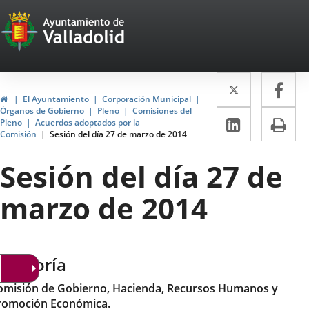
Portal
Saltar al contenido
Web
del
Twitter
Enlace
Fa
Enl
Ayuntamiento
Inicio
El Ayuntamiento
Corporación Municipal
a
a
Órganos de Gobierno
Pleno
Comisiones del
de
LinkedIn
Enlace
Im
Pleno
Acuerdos adoptados por la
una
un
Comisión
Sesión del día 27 de marzo de 2014
a
Valladolid
aplicació
apl
una
Sesión del día 27 de
externa.
ext
aplicaci
marzo de 2014
externa.
ategoría
omisión de Gobierno, Hacienda, Recursos Humanos y
romoción Económica.