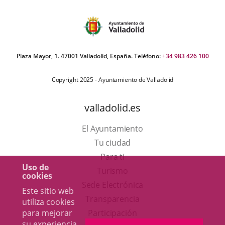
Plaza Mayor, 1. 47001 Valladolid, España. Teléfono:
+34 983 426 100
Copyright 2025 - Ayuntamiento de Valladolid
valladolid.es
El Ayuntamiento
Tu ciudad
Para ti
Uso de
Este
Turismo
cookies
enlace
Enlace
Sede Electrónica
Este sitio web
se
a
Transparencia
utiliza cookies
abrirá
una
para mejorar
Participación
su experiencia