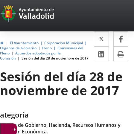
Portal
Saltar al contenido
Web
del
Twitter
Enlace
Fa
Enl
Ayuntamiento
Inicio
El Ayuntamiento
Corporación Municipal
a
a
Órganos de Gobierno
Pleno
Comisiones del
de
LinkedIn
Enlace
Im
Pleno
Acuerdos adoptados por la
una
un
Comisión
Sesión del día 28 de noviembre de 2017
a
Valladolid
aplicació
apl
una
Sesión del día 28 de
externa.
ext
aplicaci
noviembre de 2017
externa.
ategoría
omisión de Gobierno, Hacienda, Recursos Humanos y
romoción Económica.