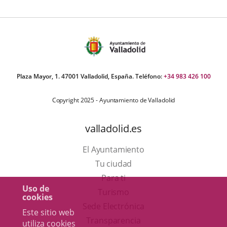
Plaza Mayor, 1. 47001 Valladolid, España. Teléfono:
+34 983 426 100
Copyright 2025 - Ayuntamiento de Valladolid
valladolid.es
El Ayuntamiento
Tu ciudad
Para ti
Uso de
Este
Turismo
cookies
enlace
Enlace
Sede Electrónica
Este sitio web
se
a
Transparencia
utiliza cookies