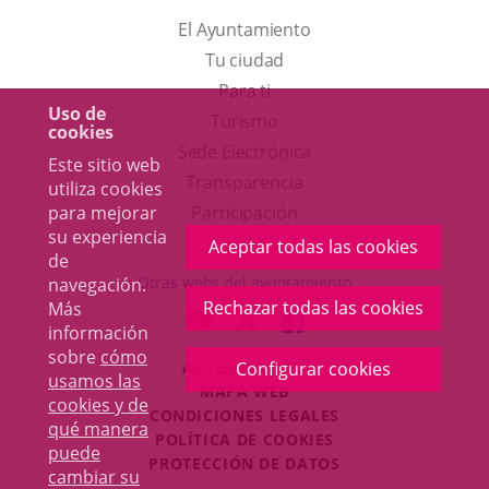
El Ayuntamiento
Tu ciudad
Para ti
Uso de
Este
Turismo
cookies
enlace
Enlace
Sede Electrónica
Este sitio web
se
a
Transparencia
utiliza cookies
abrirá
una
para mejorar
Participación
su experiencia
en
aplicación
Aceptar todas las cookies
de
una
externa.
Otras webs del ayuntamiento
navegación.
ventana
Rechazar todas las cookies
Más
aderSocial
ENLACE
ENLACE
ENLACE
información
nueva.
A
A
A
sobre
cómo
ACCESIBILIDAD
Configurar cookies
UNA
UNA
UNA
usamos las
MAPA WEB
APLICACIÓN
APLICACIÓN
APLICACIÓN
cookies y de
r
CONDICIONES LEGALES
EXTERNA.
EXTERNA.
EXTERNA.
qué manera
POLÍTICA DE COOKIES
puede
PROTECCIÓN DE DATOS
cambiar su
Toggl