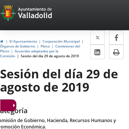
Portal
Saltar al contenido
Web
del
Twitter
Enlace
Fa
Enl
Ayuntamiento
Inicio
El Ayuntamiento
Corporación Municipal
a
a
Órganos de Gobierno
Pleno
Comisiones del
de
LinkedIn
Enlace
Im
Pleno
Acuerdos adoptados por la
una
un
Comisión
Sesión del día 29 de agosto de 2019
a
Valladolid
aplicació
apl
una
Sesión del día 29 de
externa.
ext
aplicaci
agosto de 2019
externa.
ategoría
omisión de Gobierno, Hacienda, Recursos Humanos y
romoción Económica.