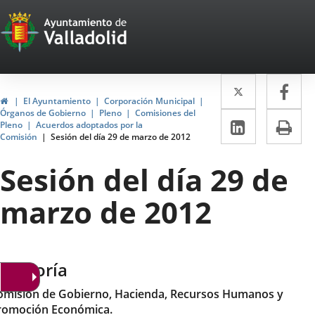
Portal
Saltar al contenido
Web
del
Twitter
Enlace
Fa
Enl
Ayuntamiento
Inicio
El Ayuntamiento
Corporación Municipal
a
a
Órganos de Gobierno
Pleno
Comisiones del
de
LinkedIn
Enlace
Im
Pleno
Acuerdos adoptados por la
una
un
Comisión
Sesión del día 29 de marzo de 2012
a
Valladolid
aplicació
apl
una
Sesión del día 29 de
externa.
ext
aplicaci
marzo de 2012
externa.
ategoría
omisión de Gobierno, Hacienda, Recursos Humanos y
romoción Económica.