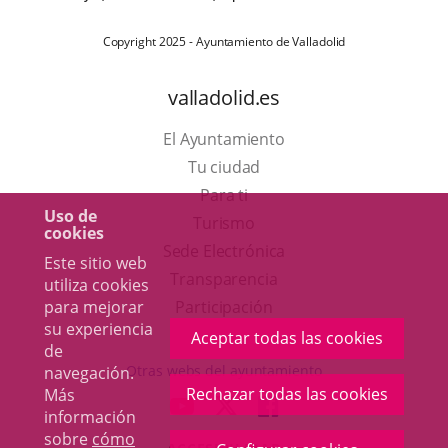
Copyright 2025 - Ayuntamiento de Valladolid
valladolid.es
El Ayuntamiento
Tu ciudad
Para ti
Uso de
Este
Turismo
cookies
enlace
Enlace
Sede Electrónica
Este sitio web
se
a
Transparencia
utiliza cookies
abrirá
una
para mejorar
Participación
su experiencia
en
aplicación
Aceptar todas las cookies
de
una
externa.
Otras webs del ayuntamiento
navegación.
ventana
Rechazar todas las cookies
Más
aderSocial
ENLACE
ENLACE
ENLACE
información
nueva.
A
A
A
sobre
cómo