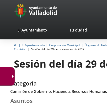
Portal
Saltar al contenido
avaTop
Web
del
Ayuntamiento
valladolid.es
El Ayuntamiento
Tu ciudad
de
Inicio
El Ayuntamiento
Corporación Municipal
Órganos de Gob
Valladolid
Comisión
Sesión del día 29 de noviembre de 2012
Sesión del día 29 
Categoría
Comisión de Gobierno, Hacienda, Recursos Humanos
Asuntos