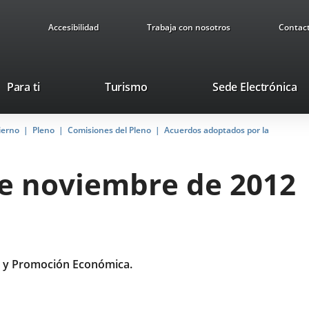
Accesibilidad
Trabaja con nosotros
Contac
Este
En
Para ti
Turismo
Sede Electrónica
enlace
a
se
u
ierno
Pleno
Comisiones del Pleno
abrirá
Acuerdos adoptados por la
ap
en
ex
una
de noviembre de 2012
ventana
nueva.
 y Promoción Económica.