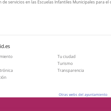
 de servicios en las Escuelas Infantiles Municipales para el
id.es
amiento
Tu ciudad
Este
Turismo
Enlace
enlace
trónica
Transparencia
a
se
ción
una
abrirá
aplicación
en
Otras webs del ayuntamiento
externa.
una
ventana