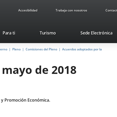
Accesibilidad
Trabaja con nosotros
Contac
Este
En
Para ti
Turismo
Sede Electrónica
enlace
a
se
u
ierno
Pleno
Comisiones del Pleno
abrirá
Acuerdos adoptados por la
ap
en
ex
una
e mayo de 2018
ventana
nueva.
 y Promoción Económica.