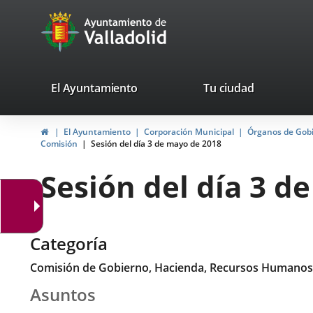
Portal
Saltar al contenido
avaTop
Web
del
Ayuntamiento
valladolid.es
El Ayuntamiento
Tu ciudad
de
Inicio
El Ayuntamiento
Corporación Municipal
Órganos de Gob
Valladolid
Comisión
Sesión del día 3 de mayo de 2018
Sesión del día 3 d
Categoría
Comisión de Gobierno, Hacienda, Recursos Humanos
Asuntos