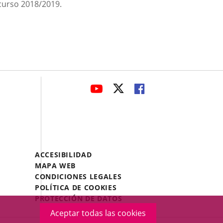
 curso 2018/2019.
avaHeaderSocial
ENLACE
ENLACE
ENLACE
A
A
A
UNA
UNA
UNA
APLICACIÓN
APLICACIÓN
APLICACIÓN
EXTERNA.
EXTERNA.
EXTERNA.
Menú
ACCESIBILIDAD
Legal
MAPA WEB
Footer
CONDICIONES LEGALES
POLÍTICA DE COOKIES
PROTECCIÓN DE DATOS
Aceptar todas las cookies