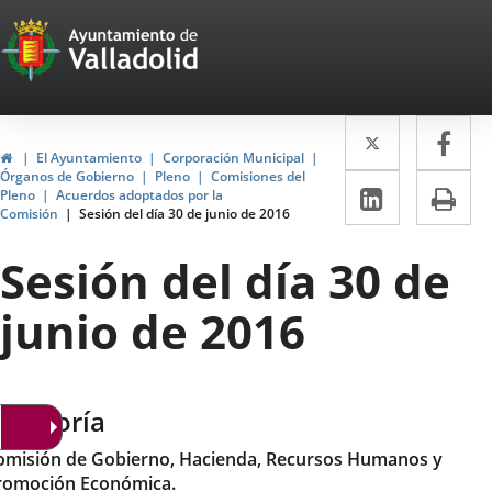
Portal
Saltar al contenido
Web
del
Twitter
Enlace
Fa
Enl
Ayuntamiento
Inicio
El Ayuntamiento
Corporación Municipal
a
a
Órganos de Gobierno
Pleno
Comisiones del
de
LinkedIn
Enlace
Im
Pleno
Acuerdos adoptados por la
una
un
Comisión
Sesión del día 30 de junio de 2016
a
Valladolid
aplicació
apl
una
Sesión del día 30 de
externa.
ext
aplicaci
junio de 2016
externa.
ategoría
omisión de Gobierno, Hacienda, Recursos Humanos y
romoción Económica.