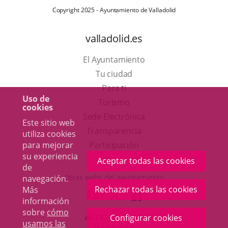
Copyright 2025 - Ayuntamiento de Valladolid
valladolid.es
El Ayuntamiento
Tu ciudad
Para ti
Uso de
Este
Turismo
cookies
enlace
Enlace
Sede Electrónica
Este sitio web
se
a
Transparencia
utiliza cookies
abrirá
una
para mejorar
Participación
su experiencia
en
aplicación
Aceptar todas las cookies
de
una
externa.
Otras webs del ayuntamiento
navegación.
ventana
Rechazar todas las cookies
Más
aderSocial
ENLACE
ENLACE
ENLACE
información
nueva.
A
A
A
sobre
cómo
ACCESIBILIDAD
Configurar cookies
UNA
UNA
UNA
usamos las