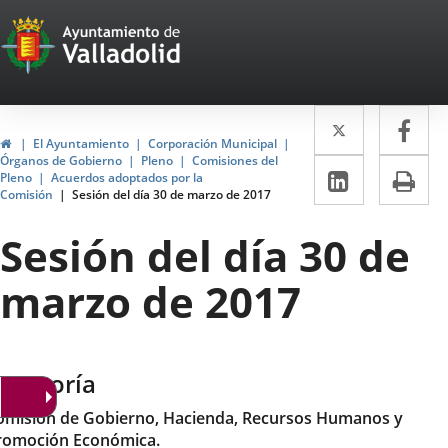
Portal
Saltar al contenido
Web
del
Twitter
Enlace
Fa
Enl
Ayuntamiento
Inicio
El Ayuntamiento
Corporación Municipal
a
a
Órganos de Gobierno
Pleno
Comisiones del
de
LinkedIn
Enlace
Im
Pleno
Acuerdos adoptados por la
una
un
Comisión
Sesión del día 30 de marzo de 2017
a
Valladolid
aplicació
apl
una
Sesión del día 30 de
externa.
ext
aplicaci
marzo de 2017
externa.
ategoría
omisión de Gobierno, Hacienda, Recursos Humanos y
romoción Económica.