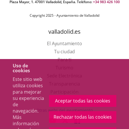
Plaza Mayor, 1. 47001 Valladolid, España. Teléfono:
+34 983 426 100
Copyright 2025 - Ayuntamiento de Valladolid
valladolid.es
El Ayuntamiento
Tu ciudad
Para ti
Uso de
Este
Turismo
cookies
enlace
Enlace
Sede Electrónica
Este sitio web
se
a
Transparencia
utiliza cookies
abrirá
una
para mejorar
Participación
su experiencia
en
aplicación
Aceptar todas las cookies
de
una
externa.
Otras webs del ayuntamiento
navegación.
ventana
Rechazar todas las cookies
Más
aderSocial
ENLACE
ENLACE
ENLACE
información
nueva.
A
A
A