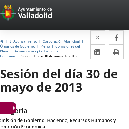
Portal
Saltar al contenido
Web
del
Twitter
Enlace
Fa
Enl
Ayuntamiento
Inicio
El Ayuntamiento
Corporación Municipal
a
a
Órganos de Gobierno
Pleno
Comisiones del
de
LinkedIn
Enlace
Im
Pleno
Acuerdos adoptados por la
una
un
Comisión
Sesión del día 30 de mayo de 2013
a
Valladolid
aplicació
apl
una
Sesión del día 30 de
externa.
ext
aplicaci
mayo de 2013
externa.
ategoría
omisión de Gobierno, Hacienda, Recursos Humanos y
romoción Económica.