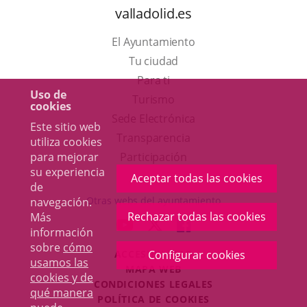
valladolid.es
El Ayuntamiento
Tu ciudad
Para ti
Uso de
Este
Turismo
cookies
enlace
Enlace
Sede Electrónica
Este sitio web
se
a
Transparencia
utiliza cookies
abrirá
una
para mejorar
Participación
su experiencia
en
aplicación
Aceptar todas las cookies
de
una
externa.
Otras webs del ayuntamiento
navegación.
ventana
Rechazar todas las cookies
Más
aderSocial
ENLACE
ENLACE
ENLACE
información
nueva.
A
A
A
sobre
cómo
ACCESIBILIDAD
Configurar cookies
UNA
UNA
UNA
usamos las
MAPA WEB
APLICACIÓN
APLICACIÓN
APLICACIÓN
cookies y de
r
CONDICIONES LEGALES
EXTERNA.
EXTERNA.
EXTERNA.
qué manera
POLÍTICA DE COOKIES