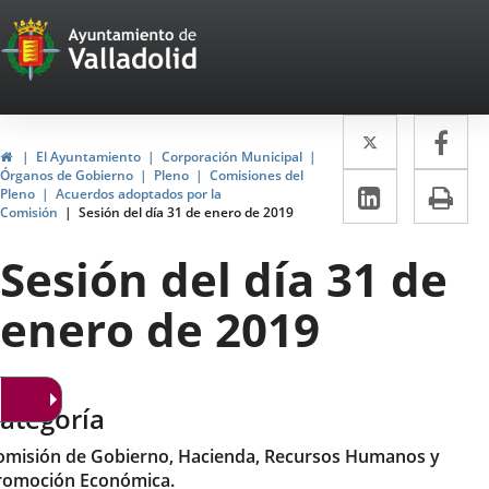
Portal
Saltar al contenido
Web
del
Twitter
Enlace
Fa
Enl
Ayuntamiento
Inicio
El Ayuntamiento
Corporación Municipal
a
a
Órganos de Gobierno
Pleno
Comisiones del
de
LinkedIn
Enlace
Im
Pleno
Acuerdos adoptados por la
una
un
Comisión
Sesión del día 31 de enero de 2019
a
Valladolid
aplicació
apl
una
Sesión del día 31 de
externa.
ext
aplicaci
enero de 2019
externa.
ategoría
omisión de Gobierno, Hacienda, Recursos Humanos y
romoción Económica.