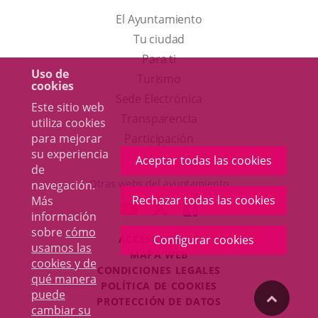
El Ayuntamiento
Tu ciudad
Para ti
Uso de
Este
Turismo
cookies
enlace
Enlace
Sede Electrónica
Este sitio web
se
a
Transparencia
utiliza cookies
abrirá
una
para mejorar
Participación
su experiencia
en
aplicación
Aceptar todas las cookies
de
una
externa.
Otras webs del ayuntamiento
navegación.
ventana
Rechazar todas las cookies
Más
aderSocial
ENLACE
ENLACE
ENLACE
información
nueva.
A
A
A
sobre
cómo
ACCESIBILIDAD
Configurar cookies
UNA
UNA
UNA
usamos las
MAPA WEB
APLICACIÓN
APLICACIÓN
APLICACIÓN
cookies y de
r
CONDICIONES LEGALES
EXTERNA.
EXTERNA.
EXTERNA.
qué manera
POLÍTICA DE COOKIES
puede
"Volver
PROTECCIÓN DE DATOS
cambiar su
Toggl