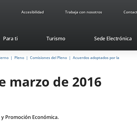
Accesibilidad
Trabaja con nosotros
Contac
Este
En
Para ti
Turismo
Sede Electrónica
enlace
a
se
u
ierno
Pleno
Comisiones del Pleno
abrirá
Acuerdos adoptados por la
ap
en
ex
una
de marzo de 2016
ventana
nueva.
 y Promoción Económica.