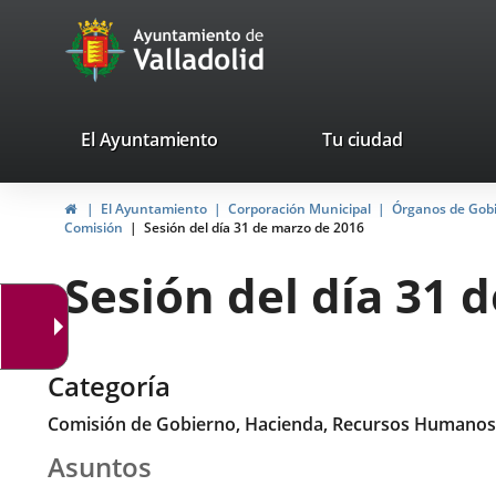
Portal
Saltar al contenido
avaTop
Web
del
Ayuntamiento
valladolid.es
El Ayuntamiento
Tu ciudad
de
Inicio
El Ayuntamiento
Corporación Municipal
Órganos de Gob
Valladolid
Comisión
Sesión del día 31 de marzo de 2016
Sesión del día 31 
Categoría
Comisión de Gobierno, Hacienda, Recursos Humanos
Asuntos