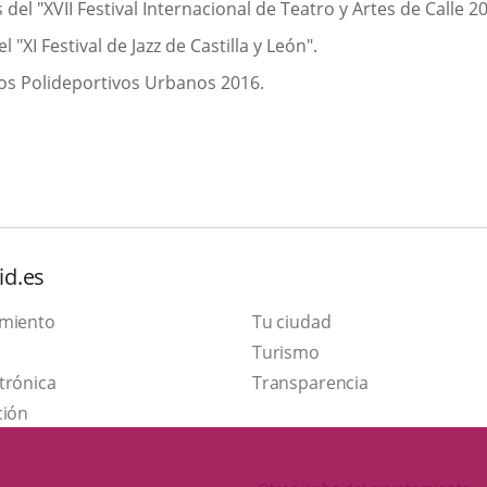
del "XVII Festival Internacional de Teatro y Artes de Calle 20
 "XI Festival de Jazz de Castilla y León".
os Polideportivos Urbanos 2016.
id.es
amiento
Tu ciudad
Este
Turismo
Enlace
enlace
trónica
Transparencia
a
se
ción
una
abrirá
aplicación
en