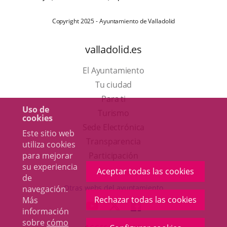
Copyright 2025 - Ayuntamiento de Valladolid
valladolid.es
El Ayuntamiento
Tu ciudad
Para ti
Uso de
Este
Turismo
cookies
enlace
Enlace
Sede Electrónica
Este sitio web
se
a
Transparencia
utiliza cookies
abrirá
una
para mejorar
Participación
su experiencia
en
aplicación
Aceptar todas las cookies
de
una
externa.
Otras webs del ayuntamiento
navegación.
ventana
Rechazar todas las cookies
Más
aderSocial
ENLACE
ENLACE
ENLACE
información
nueva.
A
A
A
sobre
cómo