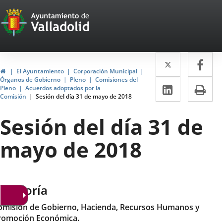
Portal
Saltar al contenido
Web
del
Twitter
Enlace
Fa
Enl
Ayuntamiento
Inicio
El Ayuntamiento
Corporación Municipal
a
a
Órganos de Gobierno
Pleno
Comisiones del
de
LinkedIn
Enlace
Im
Pleno
Acuerdos adoptados por la
una
un
Comisión
Sesión del día 31 de mayo de 2018
a
Valladolid
aplicació
apl
una
Sesión del día 31 de
externa.
ext
aplicaci
mayo de 2018
externa.
ategoría
omisión de Gobierno, Hacienda, Recursos Humanos y
romoción Económica.