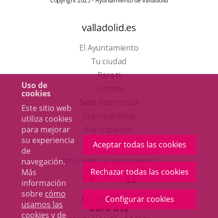
Copyright 2025 - Ayuntamiento de Valladolid
valladolid.es
El Ayuntamiento
Tu ciudad
Para ti
Uso de
Este
Turismo
cookies
enlace
Enlace
Sede Electrónica
Este sitio web
se
a
Transparencia
utiliza cookies
abrirá
una
para mejorar
Participación
su experiencia
en
aplicación
Aceptar todas las cookies
de
una
externa.
Otras webs del ayuntamiento
navegación.
ventana
Rechazar todas las cookies
Más
aderSocial
ENLACE
ENLACE
ENLACE
información
nueva.
A
A
A
sobre
cómo
ACCESIBILIDAD
Configurar cookies
UNA
UNA
UNA
usamos las
MAPA WEB
APLICACIÓN
APLICACIÓN
APLICACIÓN
cookies y de