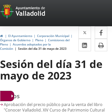
Portal
Saltar al contenido
Web
del
Twitter
Enlace
Fa
Enl
Ayuntamiento
Inicio
El Ayuntamiento
Corporación Municipal
a
a
Órganos de Gobierno
Pleno
Comisiones del
de
LinkedIn
Enlace
Im
Pleno
Acuerdos adoptados por la
una
un
Comisión
Sesión del día 31 de mayo de 2023
a
Valladolid
aplicació
apl
una
Sesión del día 31 de
externa.
ext
aplicaci
mayo de 2023
externa.
suntos
Aprobación del precio público para la venta del libro
"Conocer Valladolid. XIV Curso de Patrimonio Cultural