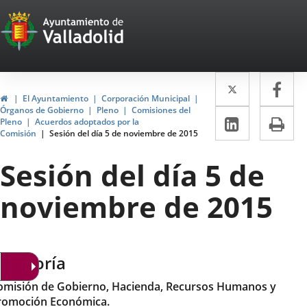
Portal
Saltar al contenido
Web
del
Twitter
Enlace
Fa
Enl
Ayuntamiento
Inicio
El Ayuntamiento
Corporación Municipal
a
a
Órganos de Gobierno
Pleno
Comisiones del
de
LinkedIn
Enlace
Im
Pleno
Acuerdos adoptados por la
una
un
Comisión
Sesión del día 5 de noviembre de 2015
a
Valladolid
aplicació
apl
una
Sesión del día 5 de
externa.
ext
aplicaci
noviembre de 2015
externa.
ategoría
omisión de Gobierno, Hacienda, Recursos Humanos y
romoción Económica.