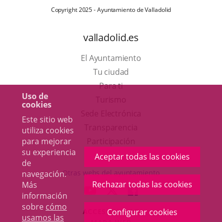
Copyright 2025 - Ayuntamiento de Valladolid
valladolid.es
El Ayuntamiento
Tu ciudad
Para ti
Uso de
Este
Turismo
cookies
enlace
Enlace
Sede Electrónica
Este sitio web
se
a
Transparencia
utiliza cookies
abrirá
una
para mejorar
Participación
su experiencia
en
aplicación
Aceptar todas las cookies
de
una
externa.
Otras webs del ayuntamiento
navegación.
ventana
Rechazar todas las cookies
Más
aderSocial
ENLACE
ENLACE
ENLACE
información
nueva.
A
A
A
sobre
cómo
ACCESIBILIDAD
Configurar cookies
UNA
UNA
UNA
usamos las