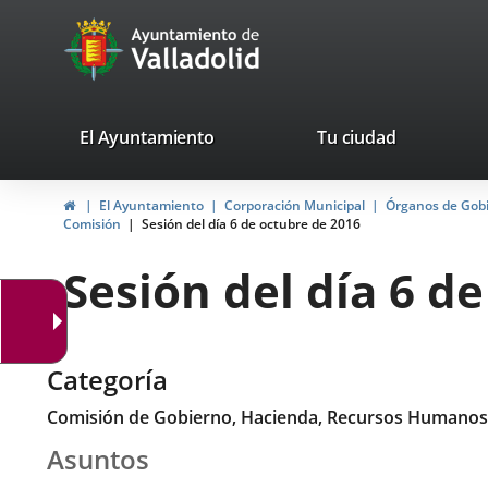
Portal
Saltar al contenido
avaTop
Web
del
Ayuntamiento
valladolid.es
El Ayuntamiento
Tu ciudad
de
Inicio
El Ayuntamiento
Corporación Municipal
Órganos de Gob
Valladolid
Comisión
Sesión del día 6 de octubre de 2016
Sesión del día 6 d
Categoría
Comisión de Gobierno, Hacienda, Recursos Humanos
Asuntos