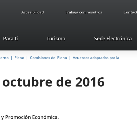
Accesibilidad
Trabaja con nosotros
Contac
Este
En
Para ti
Turismo
Sede Electrónica
enlace
a
se
u
ierno
Pleno
Comisiones del Pleno
abrirá
Acuerdos adoptados por la
ap
en
ex
una
e octubre de 2016
ventana
nueva.
 y Promoción Económica.