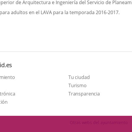
Superior de Arquitectura e Ingeniería del Servicio de Planea
 para adultos en el LAVA para la temporada 2016-2017.
id.es
amiento
Tu ciudad
Este
Turismo
Enlace
enlace
trónica
Transparencia
a
se
ción
una
abrirá
aplicación
en
Otras webs del ayuntamiento
externa.
una