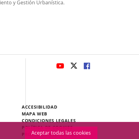
miento y Gestión Urbanística.
avaHeaderSocial
ENLACE
ENLACE
ENLACE
A
A
A
UNA
UNA
UNA
APLICACIÓN
APLICACIÓN
APLICACIÓN
EXTERNA.
EXTERNA.
EXTERNA.
Menú
ACCESIBILIDAD
Legal
MAPA WEB
Footer
CONDICIONES LEGALES
POLÍTICA DE COOKIES
Aceptar todas las cookies
PROTECCIÓN DE DATOS