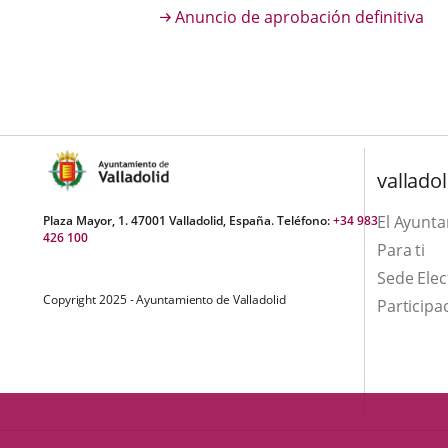
una
externa.
Anuncio de aprobación definitiva
externa.
aplicación
externa.
valladol
El Ayunt
Plaza Mayor, 1. 47001 Valladolid, España. Teléfono:
+34 983
426 100
Para ti
Sede Elec
Copyright 2025 - Ayuntamiento de Valladolid
Participa