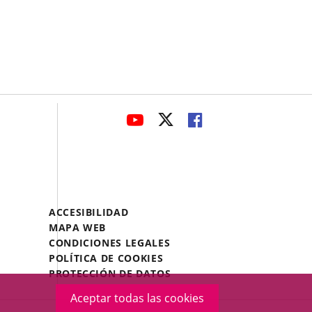
avaHeaderSocial
ENLACE
ENLACE
ENLACE
A
A
A
UNA
UNA
UNA
APLICACIÓN
APLICACIÓN
APLICACIÓN
EXTERNA.
EXTERNA.
EXTERNA.
Menú
ACCESIBILIDAD
Legal
MAPA WEB
Footer
CONDICIONES LEGALES
POLÍTICA DE COOKIES
PROTECCIÓN DE DATOS
Aceptar todas las cookies