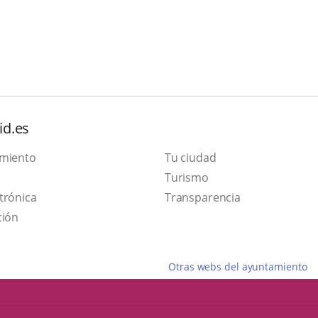
id.es
amiento
Tu ciudad
Este
Turismo
Enlace
enlace
trónica
Transparencia
a
se
ción
una
abrirá
aplicación
en
Otras webs del ayuntamiento
externa.
una
ventana
nueva.