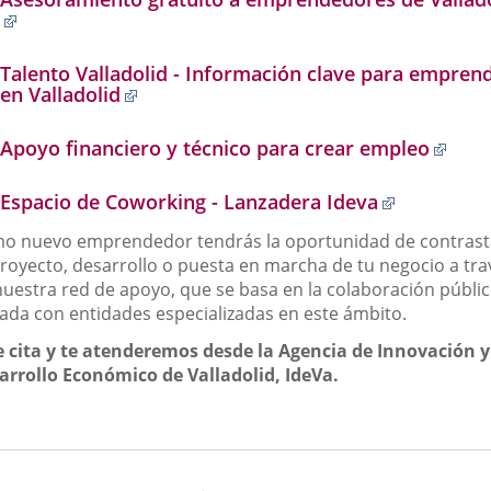
Enlace
a
una
Talento Valladolid - Información clave para empren
aplicación
Enlace
en Valladolid
externa.
a
una
Enla
Apoyo financiero y técnico para crear empleo
aplicación
a
externa.
una
Enlace
Espacio de Coworking - Lanzadera Ideva
apli
a
exte
o nuevo emprendedor tendrás la oportunidad de contrast
una
aplicación
proyecto, desarrollo o puesta en marcha de tu negocio a tra
externa.
nuestra red de apoyo, que se basa en la colaboración públi
vada con entidades especializadas en este ámbito.
e cita y te atenderemos desde la Agencia de Innovación y
arrollo Económico de Valladolid, IdeVa.