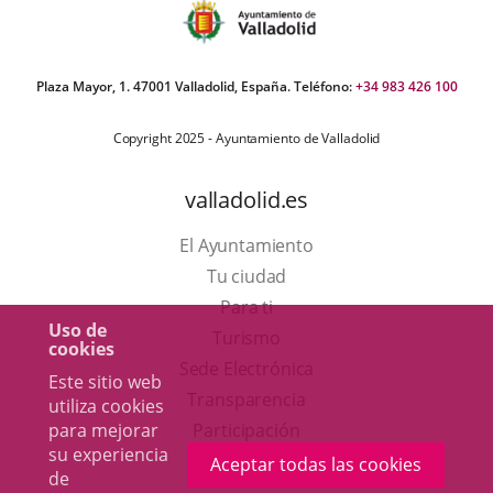
Plaza Mayor, 1. 47001 Valladolid, España. Teléfono:
+34 983 426 100
Copyright 2025 - Ayuntamiento de Valladolid
valladolid.es
El Ayuntamiento
Tu ciudad
Para ti
Uso de
Este
Turismo
cookies
enlace
Enlace
Sede Electrónica
Este sitio web
se
a
Transparencia
utiliza cookies
abrirá
una
para mejorar
Participación
su experiencia
en
aplicación
Aceptar todas las cookies
de
una
externa.