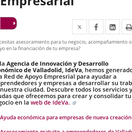
Empresarial
Twitter
Enlace
Facebook
Enlace
Link
Enla
a
a
a
scripción
cesitas asesoramiento para tu negocio, acompañamiento o
una
una
una
yo en la financiación de tu empresa?
aplicación
aplicación
aplic
la
Agencia de Innovación y Desarrollo
externa.
externa.
exte
onómico de Valladolid, IdeVa
, hemos generad
a Red de Apoyo Empresrial para ayudar a
prendedores y empresas a desarrollar su trab
nuestra ciudad. Descubre todos los servicios 
udas que ofrecemos para crear y consolidar tu
Enlace
ocio en la
web de IdeVa.
a
una
Ayuda económica para empresas de nueva creación
aplicación
externa.
Asesoramiento gratuito a emprendedores de Vallad