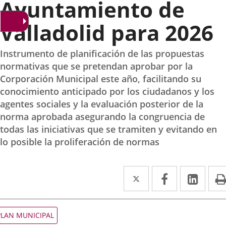
Ayuntamiento de
Valladolid para 2026
Instrumento de planificación de las propuestas
normativas que se pretendan aprobar por la
Corporación Municipal este año, facilitando su
conocimiento anticipado por los ciudadanos y los
agentes sociales y la evaluación posterior de la
norma aprobada asegurando la congruencia de
todas las iniciativas que se tramiten y evitando en
lo posible la proliferación de normas
Twitter
Enlace
Facebook
Enlace
Link
Enla
a
a
a
una
una
una
ipo
PLAN MUNICIPAL
e
aplicación
aplicación
aplic