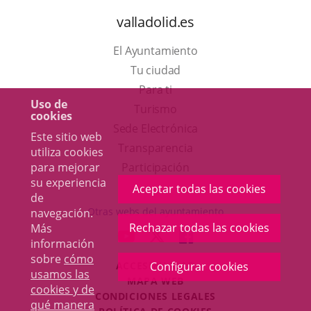
valladolid.es
El Ayuntamiento
Tu ciudad
Para ti
Uso de
Este
Turismo
cookies
enlace
Enlace
Sede Electrónica
Este sitio web
se
a
Transparencia
utiliza cookies
abrirá
una
para mejorar
Participación
su experiencia
en
aplicación
Aceptar todas las cookies
de
una
externa.
Otras webs del ayuntamiento
navegación.
ventana
Rechazar todas las cookies
Más
aderSocial
ENLACE
ENLACE
ENLACE
información
nueva.
A
A
A
sobre
cómo
ACCESIBILIDAD
Configurar cookies
UNA
UNA
UNA
usamos las
MAPA WEB
APLICACIÓN
APLICACIÓN
APLICACIÓN
cookies y de
r
CONDICIONES LEGALES
EXTERNA.
EXTERNA.
EXTERNA.
qué manera