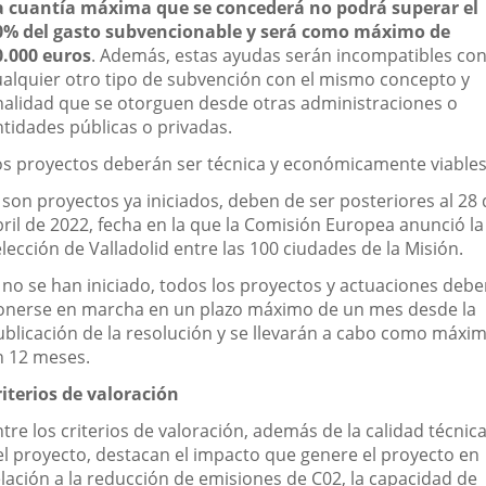
a cuantía máxima que se concederá no podrá superar el
0% del gasto subvencionable y será como máximo de
0.000 euros
. Además, estas ayudas serán incompatibles co
ualquier otro tipo de subvención con el mismo concepto y
inalidad que se otorguen desde otras administraciones o
ntidades públicas o privadas.
os proyectos deberán ser técnica y económicamente viables
 son proyectos ya iniciados, deben de ser posteriores al 28
bril de 2022, fecha en la que la Comisión Europea anunció la
lección de Valladolid entre las 100 ciudades de la Misión.
i no se han iniciado, todos los proyectos y actuaciones deb
onerse en marcha en un plazo máximo de un mes desde la
ublicación de la resolución y se llevarán a cabo como máxi
n 12 meses.
riterios de valoración
tre los criterios de valoración, además de la calidad técnic
el proyecto, destacan el impacto que genere el proyecto en
elación a la reducción de emisiones de C02, la capacidad de