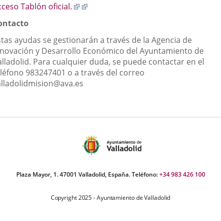
a
Enlace
Enlace
ceso Tablón oficial
.
un
a
a
apl
ontacto
una
una
ext
aplicación
aplicación
stas ayudas se gestionarán a través de la Agencia de
externa.
externa.
nnovación y Desarrollo Económico del Ayuntamiento de
alladolid. Para cualquier duda, se puede contactar en el
eléfono 983247401 o a través del correo
alladolidmision@ava.es
Plaza Mayor, 1. 47001 Valladolid, España. Teléfono:
+34 983 426 100
Copyright 2025 - Ayuntamiento de Valladolid