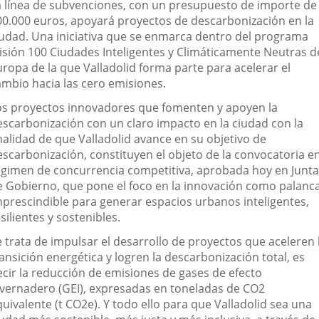
escripción
a línea de subvenciones, con un presupuesto de importe de
00.000 euros, apoyará proyectos de descarbonización en la
iudad. Una iniciativa que se enmarca dentro del programa
isión 100 Ciudades Inteligentes y Climáticamente Neutras d
uropa de la que Valladolid forma parte para acelerar el
ambio hacia las cero emisiones.
os proyectos innovadores que fomenten y apoyen la
escarbonización con un claro impacto en la ciudad con la
nalidad de que Valladolid avance en su objetivo de
escarbonización, constituyen el objeto de la convocatoria e
égimen de concurrencia competitiva, aprobada hoy en Junta
e Gobierno, que pone el foco en la innovación como palanc
mprescindible para generar espacios urbanos inteligentes,
silientes y sostenibles.
e trata de impulsar el desarrollo de proyectos que aceleren 
ansición energética y logren la descarbonización total, es
ecir la reducción de emisiones de gases de efecto
nvernadero (GEI), expresadas en toneladas de CO2
uivalente (t CO2e). Y todo ello para que Valladolid sea una