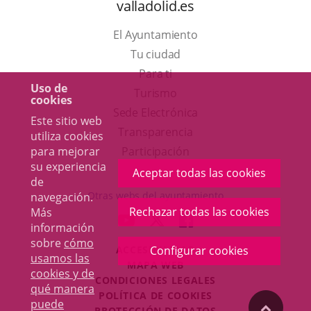
valladolid.es
El Ayuntamiento
Tu ciudad
Para ti
Uso de
Este
Turismo
cookies
enlace
Enlace
Sede Electrónica
Este sitio web
se
a
Transparencia
utiliza cookies
abrirá
una
para mejorar
Participación
su experiencia
en
aplicación
Aceptar todas las cookies
de
una
externa.
Otras webs del ayuntamiento
navegación.
ventana
Rechazar todas las cookies
Más
aderSocial
ENLACE
ENLACE
ENLACE
información
nueva.
A
A
A
sobre
cómo
ACCESIBILIDAD
Configurar cookies
UNA
UNA
UNA
usamos las
MAPA WEB
APLICACIÓN
APLICACIÓN
APLICACIÓN
cookies y de
r
CONDICIONES LEGALES
EXTERNA.
EXTERNA.
EXTERNA.
qué manera
POLÍTICA DE COOKIES
puede
"Volver
PROTECCIÓN DE DATOS