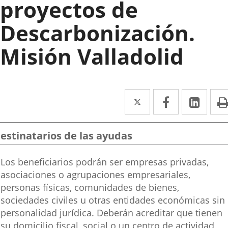
proyectos de
Descarbonización.
Misión Valladolid
Twitter
Enlace
Facebook
Enlace
Link
Enla
a
a
a
una
una
una
estinatarios de las ayudas
aplicación
aplicación
aplic
Destinatarios
Los beneficiarios podrán ser empresas privadas,
externa.
externa.
exte
de
asociaciones o agrupaciones empresariales,
las
personas físicas, comunidades de bienes,
ayudas
sociedades civiles u otras entidades económicas sin
personalidad jurídica. Deberán acreditar que tienen
su domicilio fiscal, social o un centro de actividad