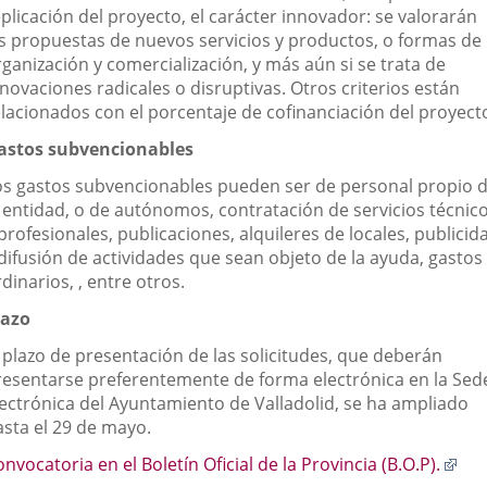
plicación del proyecto, el carácter innovador: se valorarán
as propuestas de nuevos servicios y productos, o formas de
ganización y comercialización, y más aún si se trata de
novaciones radicales o disruptivas. Otros criterios están
elacionados con el porcentaje de cofinanciación del proyect
astos subvencionables
os gastos subvencionables pueden ser de personal propio 
a entidad, o de autónomos, contratación de servicios técnic
profesionales, publicaciones, alquileres de locales, publicid
 difusión de actividades que sean objeto de la ayuda, gastos
dinarios, , entre otros.
lazo
l plazo de presentación de las solicitudes, que deberán
resentarse preferentemente de forma electrónica en la Sed
lectrónica del Ayuntamiento de Valladolid, se ha ampliado
asta el 29 de mayo.
Enl
onvocatoria en el Boletín Oficial de la Provincia (B.O.P).