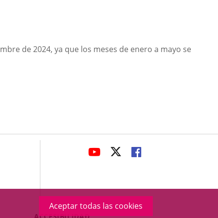
iembre de 2024, ya que los meses de enero a mayo se
avaHeaderSocial
ENLACE
ENLACE
ENLACE
A
A
A
UNA
UNA
UNA
APLICACIÓN
APLICACIÓN
APLICACIÓN
EXTERNA.
EXTERNA.
EXTERNA.
Aceptar todas las cookies
Menú
ACCESIBILIDAD