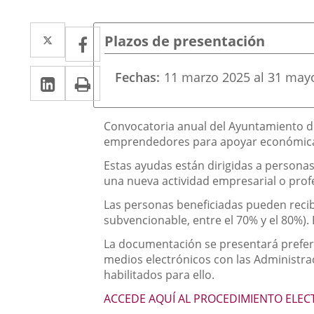
Twitter
Enlace
Facebook
Enlace
Plazos de presentación
a
a
LinkedIn
Enlace
Imprimir
Fechas
11
marzo
2025
al
31
may
una
una
a
aplicación
aplicación
una
Descripción
externa.
Convocatoria anual del Ayuntamiento de
externa.
emprendedores para apoyar económicame
aplicación
Estas ayudas están dirigidas a personas 
externa.
una nueva actividad empresarial o profes
Las personas beneficiadas pueden recib
subvencionable, entre el 70% y el 80%).
La documentación se presentará preferen
medios electrónicos con las Administrac
habilitados para ello.
ACCEDE AQUÍ AL PROCEDIMIENTO ELE