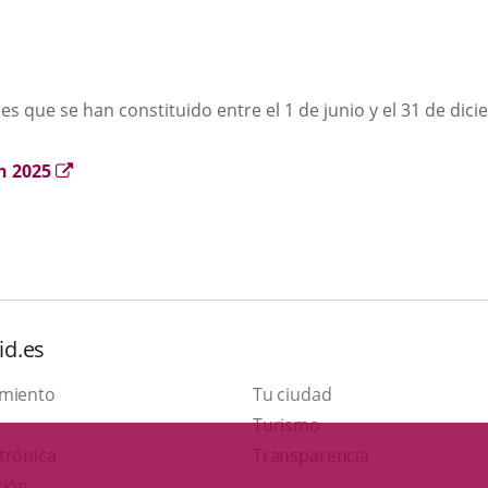
una
aplicación
externa.
 que se han constituido entre el 1 de junio y el 31 de dic
Enlace
n 2025
a
una
aplicación
externa.
id.es
amiento
Tu ciudad
Este
Turismo
Enlace
enlace
trónica
Transparencia
a
se
ción