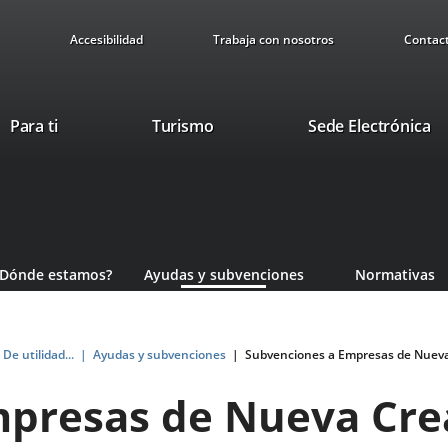
Accesibilidad
Trabaja con nosotros
Contac
Este
En
Para ti
Turismo
Sede Electrónica
enlace
a
se
u
abrirá
ap
en
ex
una
ventana
¿Dónde estamos?
Ayudas y subvenciones
Normativas
nueva.
De utilidad...
Ayudas y subvenciones
Subvenciones a Empresas de Nueva
presas de Nueva Cre