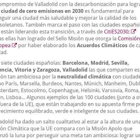
compromiso de Valladolid con la descarbonización para logr
a
ciudad de cero emisiones en 2030
es fundamental para
eguir una ciudad más saludable y mejorar la calidad de los
lisoletanos. También marca el paso con las ciudades españo
E
 están liderando esta transición, a través de
CitiES2030;
a
as ellas han logrado del Sello Misión que otorga la
Comisión
Enlace
u
opea
por haber elaborado los
Acuerdos Climáticos
de c
a
a
dad.
una
e
 siete ciudades españolas:
Barcelona, Madrid, Sevilla,
aplicación
encia, Vitoria y Zaragoza, Valladolid
las que comparten es
externa.
ión tan ambiciosa por la
neutralidad climática
con ciudad
o París, Marsella, Burdeos, Nantes, Múnich, Manheim, Dubl
terdam, Estocolmo, Copenhague, Helsinki, Varsovia, Roma,
án, Lisboa… Algunos ejemplos de las 100 ciudades (junto a o
 fuera de la UE), que están trabajando en su apuesta firme p
recimiento equilibrado, verde e inteligente de sus ciudades.
adolid ha dado un salto cualitativo al estar a la altura de un
ión Climática que la UE compara con la Misión Apolo que
anzó la luna por perseguir una meta tan ambiciosa: lograr u