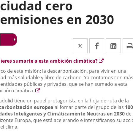
ciudad cero
emisiones en 2030
Twitter
Enlace
Facebook
Enlace
Link
Enla
a
a
a
scripción
Enlace
ieres sumarte a esta ambición climática?
una
una
una
a
oco de esta misión: la descarbonización, para vivir en una
aplicación
aplicación
aplic
una
dad más saludable y libre de carbono. Ya contamos con má
aplicación
externa.
externa.
exte
 entidades públicas y privadas, que se han sumado a esta
externa.
Enlace
ición climática.
a
adolid tiene un papel protagonista en la hoja de ruta de la
una
carbonización europea
al fomar parte del grupo de las
100
aplicación
dades Inteligentes y Climáticamente Neutras en 2030
de
externa.
izonte Europa, que está acelerando e intensificanso su acci
el clima.