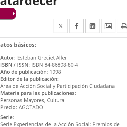
atardecer
Twitter
Enlace
Facebook
Enlace
LinkedIn
Enlace
Imág
a
a
a
una
una
una
atos básicos
aplicación
aplicación
aplicación
Autor
Esteban Greciet Aller
externa.
externa.
externa.
ISBN / ISSN
ISBN 84-86808-80-4
Año de publicación
1998
Editor de la publicación
Área de Acción Social y Participación Ciudadana
Materia para las publicaciones
Personas Mayores
Cultura
Precio
AGOTADO
Serie
Serie Experiencias de la Acción Social: Premios de