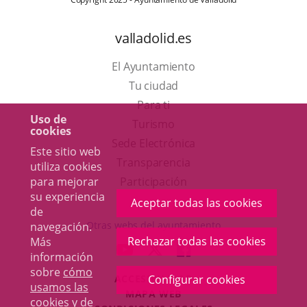
valladolid.es
El Ayuntamiento
Tu ciudad
Para ti
Uso de
Este
Turismo
cookies
enlace
Enlace
Sede Electrónica
Este sitio web
se
a
Transparencia
utiliza cookies
abrirá
una
para mejorar
Participación
su experiencia
en
aplicación
Aceptar todas las cookies
de
una
externa.
Otras webs del ayuntamiento
navegación.
ventana
Rechazar todas las cookies
Más
aderSocial
ENLACE
ENLACE
ENLACE
información
nueva.
A
A
A
sobre
cómo
ACCESIBILIDAD
Configurar cookies
UNA
UNA
UNA
usamos las
MAPA WEB
APLICACIÓN
APLICACIÓN
APLICACIÓN
cookies y de