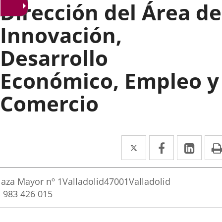
Dirección del Área de
Innovación,
Desarrollo
Económico, Empleo y
Comercio
Twitter
Enlace
Facebook
Enlace
Link
Enla
a
a
a
rección
una
una
una
irección
laza Mayor nº 1
Valladolid
47001
Valladolid
aplicación
aplicación
aplic
ostal
Teléfonos
983 426 015
externa.
externa.
exte