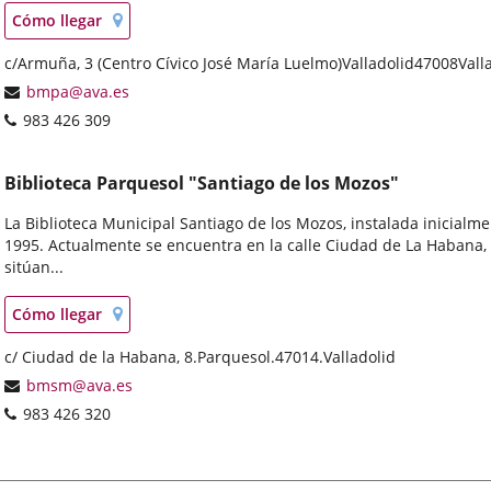
Localización
Enlace
Cómo llegar
en
a
mapa
Dirección
c/Armuña, 3 (Centro Cívico José María Luelmo)
una
Valladolid
47008
Vall
postal
aplicación
Dirección
bmpa@ava.es
externa.
de
Teléfonos
983 426 309
correo
electrónico
Biblioteca Parquesol "Santiago de los Mozos"
La Biblioteca Municipal Santiago de los Mozos, instalada inicialme
1995. Actualmente se encuentra en la calle Ciudad de La Habana, 8
sitúan...
Localización
Enlace
Cómo llegar
en
a
mapa
Dirección
c/ Ciudad de la Habana, 8.
una
Parquesol.
47014.
Valladolid
postal
aplicación
Dirección
bmsm@ava.es
externa.
de
Teléfonos
983 426 320
correo
electrónico