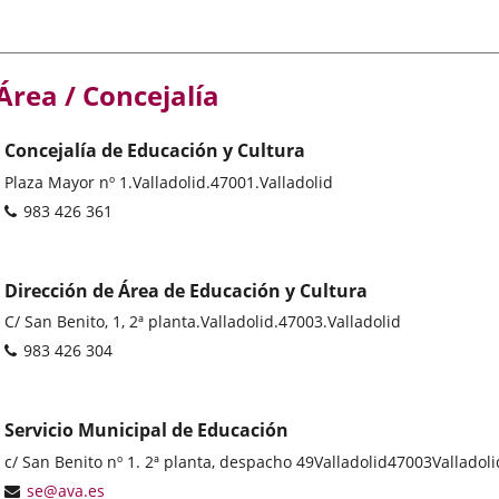
Área / Concejalía
Concejalía de Educación y Cultura
Dirección
Plaza Mayor nº 1.
Valladolid.
47001.
Valladolid
postal
Teléfonos
983 426 361
Dirección de Área de Educación y Cultura
Dirección
C/ San Benito, 1, 2ª planta.
Valladolid.
47003.
Valladolid
postal
Teléfonos
983 426 304
Servicio Municipal de Educación
Dirección
c/ San Benito nº 1. 2ª planta, despacho 49
Valladolid
47003
Valladoli
postal
Dirección
se@ava.es