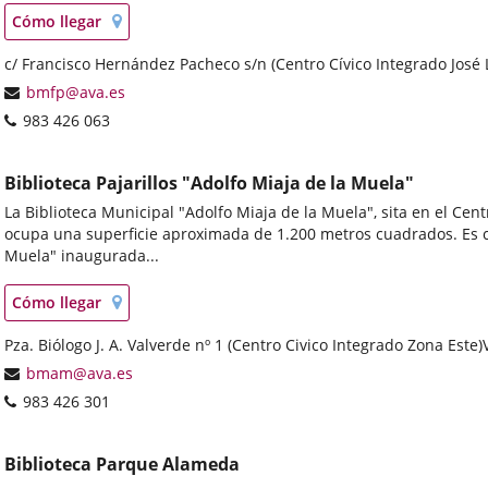
Localización
Enlace
Cómo llegar
en
a
mapa
Dirección
c/ Francisco Hernández Pacheco s/n (Centro Cívico Integrado José 
una
postal
aplicación
Dirección
bmfp@ava.es
externa.
de
Teléfonos
983 426 063
correo
electrónico
Biblioteca Pajarillos "Adolfo Miaja de la Muela"
La Biblioteca Municipal "Adolfo Miaja de la Muela", sita en el Cen
ocupa una superficie aproximada de 1.200 metros cuadrados. Es co
Muela" inaugurada...
Localización
Enlace
Cómo llegar
en
a
mapa
Dirección
Pza. Biólogo J. A. Valverde nº 1 (Centro Civico Integrado Zona Este)
una
postal
aplicación
Dirección
bmam@ava.es
externa.
de
Teléfonos
983 426 301
correo
electrónico
Biblioteca Parque Alameda