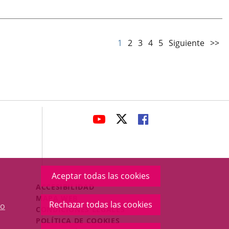
1
2
3
4
5
Siguiente
>>
avaHeaderSocial
ENLACE
ENLACE
ENLACE
A
A
A
UNA
UNA
UNA
APLICACIÓN
APLICACIÓN
APLICACIÓN
EXTERNA.
EXTERNA.
EXTERNA.
Aceptar todas las cookies
Menú
ACCESIBILIDAD
Legal
MAPA WEB
Rechazar todas las cookies
o
Footer
CONDICIONES LEGALES
POLÍTICA DE COOKIES