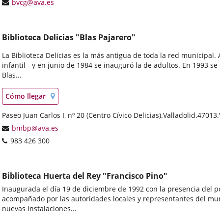
Dirección
bvcg@ava.es
externa.
de
correo
electrónico
Biblioteca Delicias "Blas Pajarero"
La Biblioteca Delicias es la más antigua de toda la red municipal.
infantil - y en junio de 1984 se inauguró la de adultos. En 1993 
Blas...
Localización
Enlace
Cómo llegar
en
a
mapa
Dirección
Paseo Juan Carlos I, nº 20 (Centro Cívico Delicias).
una
Valladolid.
47013.
postal
aplicación
Dirección
bmbp@ava.es
externa.
de
Teléfonos
983 426 300
correo
electrónico
Biblioteca Huerta del Rey "Francisco Pino"
Inaugurada el día 19 de diciembre de 1992 con la presencia del po
acompañado por las autoridades locales y representantes del mun
nuevas instalaciones...