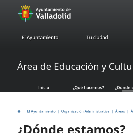
Portal
Saltar al contenido
avaTop
Web
del
Ayuntamiento
valladolid.es
El Ayuntamiento
Tu ciudad
de
Valladolid
Área de Educación y Cultu
Inicio
¿Qué hacemos?
¿Dónde 
Inicio
El Ayuntamiento
Organización Administrativa
Áreas
Á
¿Dónde estamos?