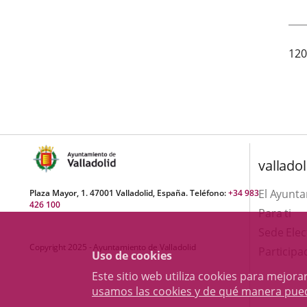
120
valladol
El Ayunt
Plaza Mayor, 1. 47001 Valladolid, España. Teléfono:
+34 983
426 100
Para ti
Sede Elec
Copyright 2025 - Ayuntamiento de Valladolid
Participa
Uso de cookies
Este sitio web utiliza cookies para mejo
usamos las cookies y de qué manera pue