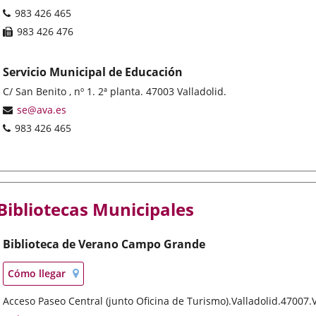
de
Teléfonos
983 426 465
correo
Fax
983 426 476
electrónico
Servicio Municipal de Educación
Dirección
C/ San Benito , nº 1. 2ª planta. 47003 Valladolid.
postal
Dirección
se@ava.es
de
Teléfonos
983 426 465
correo
electrónico
Bibliotecas Municipales
Biblioteca de Verano Campo Grande
Localización
Enlace
Cómo llegar
en
a
mapa
Dirección
Acceso Paseo Central (junto Oficina de Turismo).
una
Valladolid.
47007.
postal
aplicación