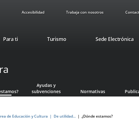
Accesibilidad
Trabaja con nosotros
Contac
Este
En
Para ti
Turismo
Sede Electrónica
enlace
a
se
u
abrirá
ap
ra
en
ex
una
ventana
Ayudas y
nueva.
estamos?
subvenciones
Normativas
Public
rea de Educación y Cultura
De utilidad...
¿Dónde estamos?