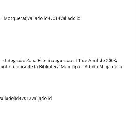
L. Mosquera))
Valladolid
47014
Valladolid
tro Integrado Zona Este inaugurada el 1 de Abril de 2003,
ntinuadora de la Biblioteca Municipal "Adolfo Miaja de la
Valladolid
47012
Valladolid