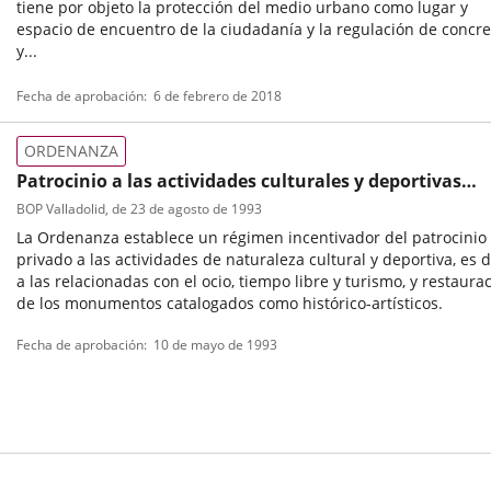
tiene por objeto la protección del medio urbano como lugar y
espacio de encuentro de la ciudadanía y la regulación de concre
y...
Tipo
Referencia
Fecha de aprobación
6 de febrero de 2018
de
boletin
normativa
ORDENANZA
Patrocinio a las actividades culturales y deportivas
municipales, ordenanza reguladora
BOP Valladolid
, de 23 de agosto de 1993
La Ordenanza establece un régimen incentivador del patrocinio
privado a las actividades de naturaleza cultural y deportiva, es d
a las relacionadas con el ocio, tiempo libre y turismo, y restaura
de los monumentos catalogados como histórico-artísticos.
Tipo
Referencia
Fecha de aprobación
10 de mayo de 1993
de
boletin
normativa