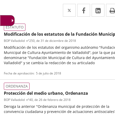
Twitter
Enlace
Facebook
Enlace
Link
Enla
a
a
a
una
una
una
ESTATUTO
aplicación
aplicación
aplic
Modificación de los estatutos de la Fundación Municip
de Cultura del Ayuntamiento de Valladolid
BOP Valladolid
nº
250
, de 31 de diciembre de 2018
externa.
externa.
exte
Modificación de los estatutos del organismo autónomo "Fundaci
Municipal de Cultura-Ayuntamiento de Valladolid", por la que p
denominarse "Fundación Municipal de Cultura del Ayuntamient
Valladolid" y se cambia la redacción de su articulado
Tipo
Referencia
Fecha de aprobación
5 de julio de 2018
de
boletin
normativa
ORDENANZA
Protección del medio urbano, Ordenanza
BOP Valladolid
nº
40
, de 26 de febrero de 2018
Deroga la anterior "Ordenanza municipal de protección de la
convivencia ciudadana y prevención de actuaciones antisociales"