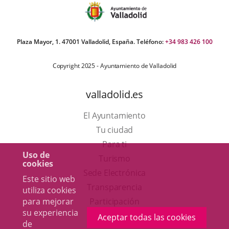
Plaza Mayor, 1. 47001 Valladolid, España. Teléfono:
+34 983 426 100
Copyright 2025 - Ayuntamiento de Valladolid
valladolid.es
El Ayuntamiento
Tu ciudad
Para ti
Uso de
Este
Turismo
cookies
enlace
Enlace
Sede Electrónica
Este sitio web
se
a
Transparencia
utiliza cookies
abrirá
una
para mejorar
Participación
su experiencia
en
aplicación
Aceptar todas las cookies
de