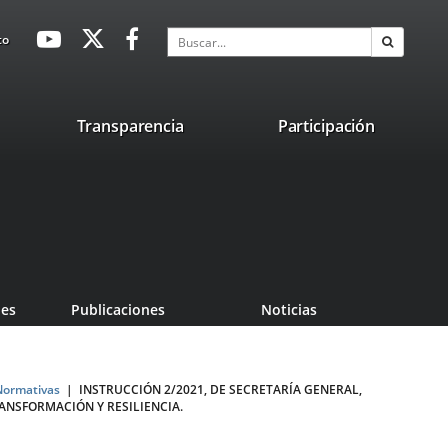
avaHeaderSocial
Enlace
Enlace
Enlace
Buscar
to
Buscar
a
a
a
una
una
una
aplicación
aplicación
aplicación
lace
Transparencia
Participación
externa.
externa.
externa.
na
licación
terna.
les
Publicaciones
Noticias
Normativas
INSTRUCCIÓN 2/2021, DE SECRETARÍA GENERAL,
ANSFORMACIÓN Y RESILIENCIA.