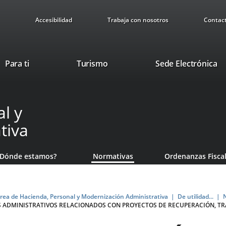
Accesibilidad
Trabaja con nosotros
Contac
Este
En
Para ti
Turismo
Sede Electrónica
enlace
a
se
u
abrirá
ap
l y
en
ex
una
tiva
ventana
nueva.
¿Dónde estamos?
Normativas
Ordenanzas Fisca
rea de Hacienda, Personal y Modernización Administrativa
De utilidad...
OS ADMINISTRATIVOS RELACIONADOS CON PROYECTOS DE RECUPERACIÓN, TR