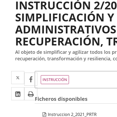
INSTRUCCIÓN 2/20
SIMPLIFICACIÓN Y
ADMINISTRATIVOS
RECUPERACIÓN, T
Al objeto de simplificar y agilizar todos los
recuperación, transformación y resiliencia, c
Twitter
Enlace
Facebook
Enlace
Tipo
INSTRUCCIÓN
de
a
a
normativa
LinkedIn
Enlace
Imprimir
una
una
Ficheros disponibles
a
aplicación
aplicación
una
externa.
externa.
Instruccion 2_2021_PRTR